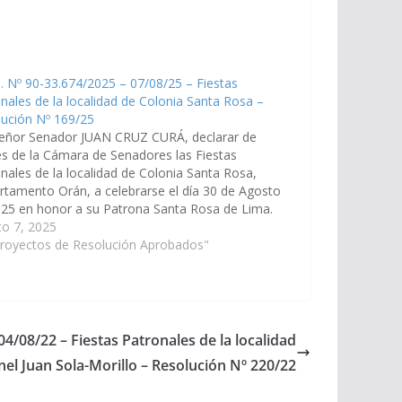
. Nº 90-33.674/2025 – 07/08/25 – Fiestas
nales de la localidad de Colonia Santa Rosa –
lución Nº 169/25
señor Senador JUAN CRUZ CURÁ, declarar de
és de la Cámara de Senadores las Fiestas
nales de la localidad de Colonia Santa Rosa,
tamento Orán, a celebrarse el día 30 de Agosto
25 en honor a su Patrona Santa Rosa de Lima.
e. Nº 90-33.674/2025, a la Comisión de…
to 7, 2025
Proyectos de Resolución Aprobados"
04/08/22 – Fiestas Patronales de la localidad
el Juan Sola-Morillo – Resolución Nº 220/22