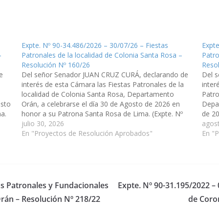
Expte. Nº 90-34.486/2026 – 30/07/26 – Fiestas
Expte
–
Patronales de la localidad de Colonia Santa Rosa –
Patro
Resolución Nº 160/26
Reso
e
Del señor Senador JUAN CRUZ CURÁ, declarando de
Del 
interés de esta Cámara las Fiestas Patronales de la
inter
localidad de Colonia Santa Rosa, Departamento
Patro
osto
Orán, a celebrarse el día 30 de Agosto de 2026 en
Depar
a.
honor a su Patrona Santa Rosa de Lima. (Expte. Nº
de 20
…
90-34.486/2026, a la Comisión de Educación, Cultura,
julio 30, 2026
(Expt
agos
Ciencia y…
En "Proyectos de Resolución Aprobados"
En "
as Patronales y Fundacionales
Expte. Nº 90-31.195/2022 – 
Orán – Resolución Nº 218/22
de Coron