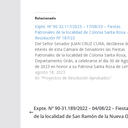
Relacionado
Expte. Nº 90-32.117/2023 – 17/08/23 – Fiestas
Patronales de la localidad de Colonia Santa Rosa 
Resolución Nº 187/23
Del Señor Senador JUAN CRUZ CURA, declárese d
interés de esta Cámara de Senadores las Fiestas
Patronales de la localidad de Colonia Santa Rosa,
Departamento Orán, a celebrarse el día 30 de Ag
de 2023 en honor a su Patrona Santa Rosa de Lim
(Expte. Nº 90-32.117/2023). Resolución Nº 187/23
agosto 18, 2023
En "Proyectos de Resolución Aprobados"
Expte. Nº 90-31.189/2022 – 04/08/22 – Fiest
de la localidad de San Ramón de la Nueva 