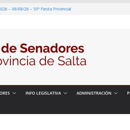
026 – 06/08/26 – 50º Fiesta Provincial
2026 – 06/08/26 – Primera Edición de
ción Secundaria, Puente de Unión
026 – 06/08/26 – Presentación del libro
ada del Dr. Víctor Alfredo Frías
026 – 06/08/26 – 82° Edición de la Expo
2026 – 06/08/26 – “Historia y memoria
ritorio del pueblo Kolla en el municipio de
ORES
INFO LEGISLATIVA
ADMINISTRACIÓN
P