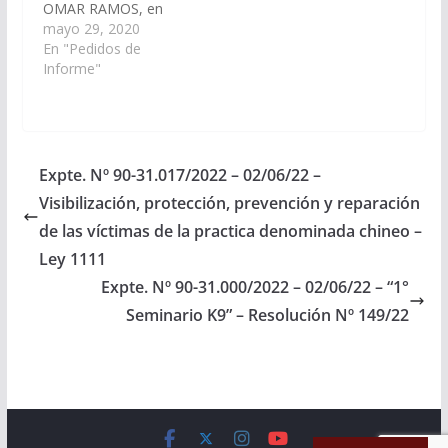
OMAR RAMOS, en
virtud de lo establecido
mayo 29, 2020
por el artículo 116 de
En "Pedidos de
la Constitución
Informe"
Provincial y el art. 149
del Reglamento de
este Cuerpo, solicitar
al Sr. Ministro de
Producción y
Expte. Nº 90-31.017/2022 – 02/06/22 –
Desarrollo Sustentable
Visibilización, protección, prevención y reparación
de la Provincia de
Salta,…
de las víctimas de la practica denominada chineo –
Ley 1111
Expte. Nº 90-31.000/2022 – 02/06/22 – “1°
Seminario K9” – Resolución Nº 149/22