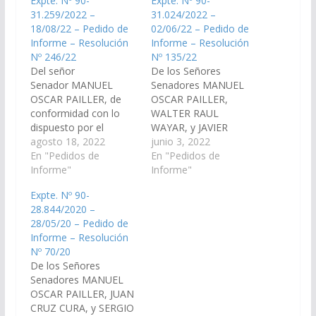
Expte. Nº 90-
Expte. Nº 90-
31.259/2022 –
31.024/2022 –
18/08/22 – Pedido de
02/06/22 – Pedido de
Informe – Resolución
Informe – Resolución
Nº 246/22
Nº 135/22
Del señor
De los Señores
Senador MANUEL
Senadores MANUEL
OSCAR PAILLER, de
OSCAR PAILLER,
conformidad con lo
WALTER RAUL
dispuesto por el
WAYAR, y JAVIER
artículo 116 de la
agosto 18, 2022
ALBERTO MONICO
junio 3, 2022
Constitución de la
En "Pedidos de
GRACIANO, de
En "Pedidos de
Provincia y el artículo
Informe"
conformidad a lo
Informe"
149 del Reglamento de
preceptuado por el art.
Expte. Nº 90-
este Cuerpo, se
116 de la Constitución
28.844/2020 –
requiera al Sr. Ministro
Provincial y al Art. 149
28/05/20 – Pedido de
de Producción y
del Reglamento
Informe – Resolución
Desarrollo
Interno de este
Nº 70/20
Sustentable, para que
Cuerpo, solicitar al
De los Señores
informe en un plazo no
Ministerio de Salud
Senadores MANUEL
mayor a 10 días…
Pública de la Provincia,
OSCAR PAILLER, JUAN
para que en…
CRUZ CURA, y SERGIO