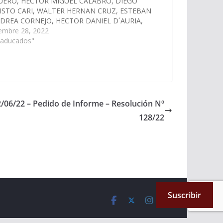
ERO, HECTOR MIGUEL CALABRO, DIEGO
ISTO CARI, WALTER HERNAN CRUZ, ESTEBAN
DREA CORNEJO, HECTOR DANIEL D´AURIA,
E MARIO EMILIANO DURAND, MARCELO
iembre 28, 2022
AL GARCIA, MASHUR LAPAD, JAVIER ALBERTO
Caducados"
CO GRACIANO, DANI RAUL NOLASCO,
EL OSCAR PAILLER, SERGIO OMAR RAMOS,…
2/06/22 – Pedido de Informe – Resolución Nº
128/22
Suscribir