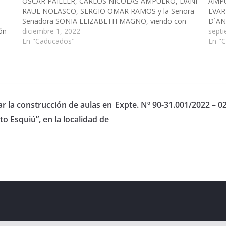
OSCAR PAILLER, CARLOS NICOLAS AMPUERO, DANI
AMPU
RAUL NOLASCO, SERGIO OMAR RAMOS y la Señora
EVAR
Senadora SONIA ELIZABETH MAGNO, viendo con
D´AN
ión
agrado que los Señores Legisladores Nacionales por
diciembre 1, 2022
JORG
sept
Salta impulsen el Proyecto de Ley de la Actividad
En "Caducados"
DURV
En "
los
Audiovisual Nacional, que…
MONI
MANU
ar la construcción de aulas en
Expte. Nº 90-31.001/2022 – 0
o Esquiú”, en la localidad de
eserved.
ess
.