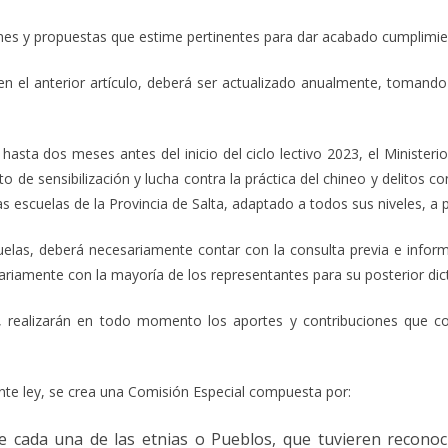
nes y propuestas que estime pertinentes para dar acabado cumplimien
en el anterior artículo, deberá ser actualizado anualmente, tomand
 y hasta dos meses antes del inicio del ciclo lectivo 2023, el Minister
 de sensibilización y lucha contra la práctica del chineo y delitos co
s escuelas de la Provincia de Salta, adaptado a todos sus niveles, a pa
uelas, deberá necesariamente contar con la consulta previa e inform
riamente con la mayoría de los representantes para su posterior dic
a, realizarán en todo momento los aportes y contribuciones que c
sente ley, se crea una Comisión Especial compuesta por:
cada una de las etnias o Pueblos, que tuvieren reconocim