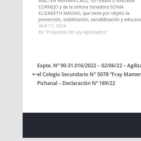
WALTER HERNAN CRUZ, ESTEBAN D´ANDREA
CORNEJO y de la señora Senadora SONIA
ELIZABETH MAGNO, que tiene por objeto la
prevención, visibilización, sensibilización y educac
sobre crímenes de odio consistentes en las
abril 17, 2024
agresiones sexuales a personas pertenecientes a 
En "Proyectos de Ley Aprobados"
Pueblos Originarios, en todo el…
Expte. Nº 90-31.016/2022 – 02/06/22 – Agiliz
el Colegio Secundario N° 5078 “Fray Mamert
Pichanal – Declaración Nº 189/22
Copyright © 2026
Cámara de Senadores
. All rights r
Theme:
ColorMag
by ThemeGrill. Powered by
WordPr