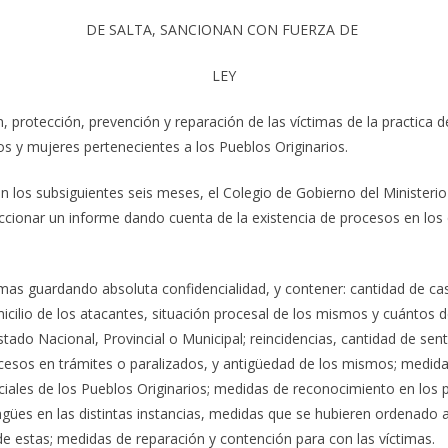
DE SALTA, SANCIONAN CON FUERZA DE
LEY
zación, protección, prevención y reparación de las víctimas de la prac
os y mujeres pertenecientes a los Pueblos Originarios.
y en los subsiguientes seis meses, el Colegio de Gobierno del Ministerio 
cionar un informe dando cuenta de la existencia de procesos en los q
timas guardando absoluta confidencialidad, y contener: cantidad de ca
cilio de los atacantes, situación procesal de los mismos y cuántos de
tado Nacional, Provincial o Municipal; reincidencias, cantidad de sen
cesos en trámites o paralizados, y antigüedad de los mismos; medidas 
diciales de los Pueblos Originarios; medidas de reconocimiento en los 
lingües en las distintas instancias, medidas que se hubieren ordenado a
e estas; medidas de reparación y contención para con las víctimas.