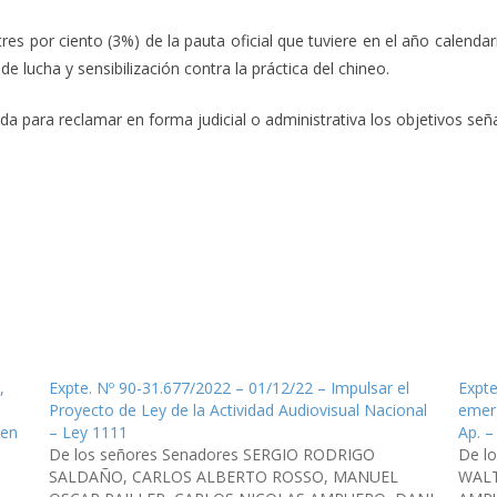
res por ciento (3%) de la pauta oficial que tuviere en el año calendar
e lucha y sensibilización contra la práctica del chineo.
da para reclamar en forma judicial o administrativa los objetivos seña
,
Expte. Nº 90-31.677/2022 – 01/12/22 – Impulsar el
Expte
Proyecto de Ley de la Actividad Audiovisual Nacional
emerg
 en
– Ley 1111
Ap. –
De los señores Senadores SERGIO RODRIGO
De l
SALDAÑO, CARLOS ALBERTO ROSSO, MANUEL
WALT