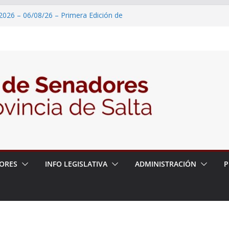
2026 – 06/08/26 – Primera Edición de
ación Secundaria, Puente de Unión
 un proyecto de ley para proteger a los
acoso y la violencia en las redes
2026 – 06/08/26 – Fiesta patronal San
2026 – 06/08/26 – Créase el Ente Salteño
rol Vegetal
 – 6 de agosto
ORES
INFO LEGISLATIVA
ADMINISTRACIÓN
P