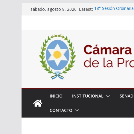
Skip
Latest:
18° Sesión Ordinaria
sábado, agosto 8, 2026
to
30/07/2026
El Senado trabaja en
content
estudiantes del ciber
Expte. N° 90-34.517
Roque
Expte. Nº 90-34.516
de Protección y Cont
INICIO
INSTITUCIONAL
SENAD
CONTACTO