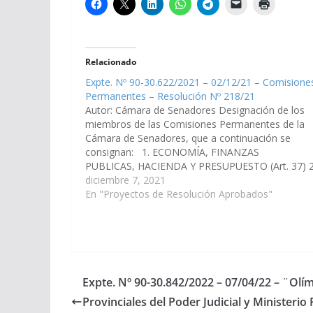
Relacionado
Expte. Nº 90-30.622/2021 – 02/12/21 – Comisione
Permanentes – Resolución Nº 218/21
Autor: Cámara de Senadores Designación de los
miembros de las Comisiones Permanentes de la
Cámara de Senadores, que a continuación se
consignan: 1. ECONOMÍA, FINANZAS
PUBLICAS, HACIENDA Y PRESUPUESTO (Art. 37) 2
LEGISLACIÓN GENERAL, DEL TRABAJO Y RÉGIM
diciembre 7, 2021
PREVISIONAL (Art. 38) Miércoles 10:00 Hs Miércol
En "Proyectos de Resolución Aprobados"
11:00 Hs Presidente: GARCIA, Marcelo Durval
Presidente: MONICO…
Expte. Nº 90-30.842/2022 – 07/04/22 – ¨Olí
Provinciales del Poder Judicial y Ministerio 