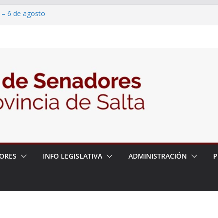
 – 6 de agosto
 un proyecto de ley para proteger a los
acoso y la violencia en las redes
/2026 – 06/08/26 – Fiesta patronal San
/2026 – 06/08/26 – Créase el Ente Salteño
rol Vegetal
ORES
INFO LEGISLATIVA
ADMINISTRACIÓN
P