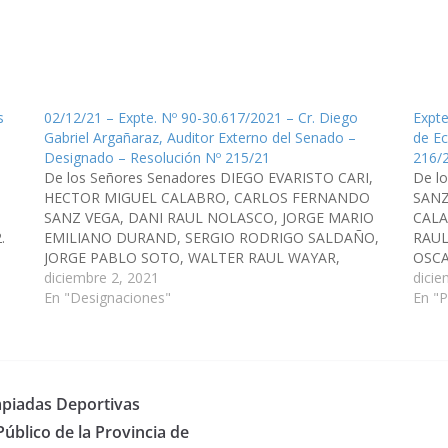
s
02/12/21 – Expte. Nº 90-30.617/2021 – Cr. Diego
Expte
Gabriel Argañaraz, Auditor Externo del Senado –
de E
Designado – Resolución Nº 215/21
216/
De los Señores Senadores DIEGO EVARISTO CARI,
De l
HECTOR MIGUEL CALABRO, CARLOS FERNANDO
SANZ
SANZ VEGA, DANI RAUL NOLASCO, JORGE MARIO
CALA
.
EMILIANO DURAND, SERGIO RODRIGO SALDAÑO,
RAUL
EN
JORGE PABLO SOTO, WALTER RAUL WAYAR,
OSCA
es
CARLOS NICOLAS AMPUERO, LEOPOLDO ARSENIO
diciembre 2, 2021
SERG
dicie
SALVA, JAVIER ALBERTO MONICO GRACIANO,
En "Designaciones"
CARL
En "
SERGIO OMAR RAMOS, ESTEBAN D´ANDREA
MONI
CORNEJO, ALFREDO FRANCISCO SANGUINO,
WALT
MANUEL…
mpiadas Deportivas
Público de la Provincia de