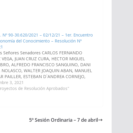
. Nº 90-30.620/2021 – 02/12/21 – 1er. Encuentro
conomía del Conocimiento – Resolución Nº
21
os Señores Senadores CARLOS FERNANDO
 VEGA, JUAN CRUZ CURA, HECTOR MIGUEL
BRO, ALFREDO FRANCISCO SANGUINO, DANI
 NOLASCO, WALTER JOAQUIN ABAN, MANUEL
R PAILLER, ESTEBAN D`ANDREA CORNEJO,
IO OMAR RAMOS, DIEGO EVARISTO CARI,
mbre 3, 2021
OS ALBERTO ROSSO, JAVIER ALBERTO
Proyectos de Resolución Aprobados"
CO GRACIANO, LEOPOLDO ARSENIO SALVA,
ER RAUL WAYAR, y la…
5º Sesión Ordinaria – 7 de abril