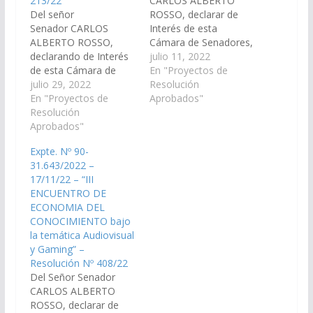
213/22
CARLOS ALBERTO
Del señor
ROSSO, declarar de
Senador CARLOS
Interés de esta
ALBERTO ROSSO,
Cámara de Senadores,
declarando de Interés
las actividades con
julio 11, 2022
de esta Cámara de
motivo del 3er.
En "Proyectos de
Senadores, las
julio 29, 2022
Encuentro y Feria de
Resolución
actividades con motivo
En "Proyectos de
Emprendedores,
Aprobados"
del 2º Encuentro de
Resolución
incorporado al
Economía del
Aprobados"
calendario turístico de
Conocimiento de Salta,
la Provincia de Salta,
Expte. Nº 90-
que se realizará
que se realizará
31.643/2022 –
durante los días 28 y
durante el día 16 de
17/11/22 – “III
29 de Julio del
Julio del corriente año,
ENCUENTRO DE
corriente año, en las
en las instalaciones
ECONOMIA DEL
instalaciones de
del…
CONOCIMIENTO bajo
UTHGRA – Salón
la temática Audiovisual
Cafayate (Mitre Nº…
y Gaming” –
Resolución Nº 408/22
Del Señor Senador
CARLOS ALBERTO
ROSSO, declarar de