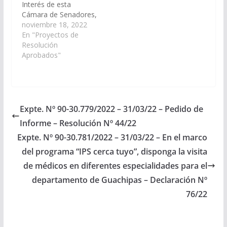
Interés de esta
Cámara de Senadores,
las actividades a
noviembre 18, 2022
desarrollarse en el
En "Proyectos de
marco del "III
Resolución
ENCUENTRO DE
Aprobados"
ECONOMIA DEL
CONOCIMIENTO bajo
la temática Audiovisual
y Gaming", durante el
día 1° de Diciembre de
Expte. Nº 90-30.779/2022 – 31/03/22 – Pedido de
2022, en el Centro de
Informe – Resolución Nº 44/22
Convenciones de
Limache, organizado…
Expte. Nº 90-30.781/2022 – 31/03/22 – En el marco
del programa “IPS cerca tuyo”, disponga la visita
de médicos en diferentes especialidades para el
departamento de Guachipas – Declaración Nº
76/22