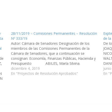
e
28/11/2019 – Comisiones Permanentes – Resolución
Expte
ta
Nº 333/19
de la
Autor: Cámara de Senadores Designación de los
De l
l
miembros de las Comisiones Permanentes de la
JOAQ
Cámara de Senadores, que a continuación se
NICO
de
consignan: Economía, Finanzas Públicas, Hacienda y
WALT
Z,
Presupuesto ABILES, María Silvina.
DANI
SOTO, Jorge Pablo. …
diciembre 4, 2019
MASH
junio
N
En "Proyectos de Resolución Aprobados"
GRAC
En "
AN
OSCA
RODR
GARE
R