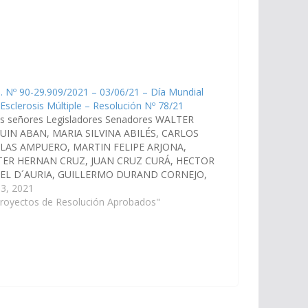
. Nº 90-29.909/2021 – 03/06/21 – Día Mundial
 Esclerosis Múltiple – Resolución Nº 78/21
os señores Legisladores Senadores WALTER
UIN ABAN, MARIA SILVINA ABILÉS, CARLOS
LAS AMPUERO, MARTIN FELIPE ARJONA,
ER HERNAN CRUZ, JUAN CRUZ CURÁ, HECTOR
EL D´AURIA, GUILLERMO DURAND CORNEJO,
UR LAPAD, JAVIER ALBERTO MONICO
 3, 2021
IANO, HECTOR PABLO NOLASCO, MANUEL
Proyectos de Resolución Aprobados"
R PAILLER, SERGIO OMAR RAMOS, SERGIO
IGO SALDAÑO, ROBERTO VASQUEZ
CA, CARLOS ALBERTO…