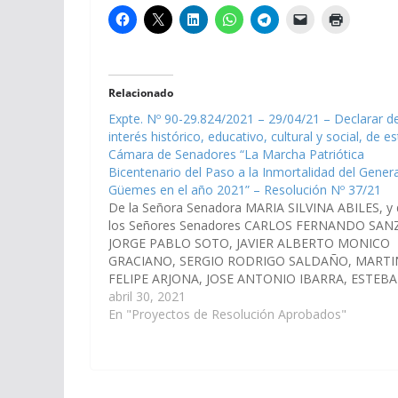
Relacionado
Expte. Nº 90-29.824/2021 – 29/04/21 – Declarar d
interés histórico, educativo, cultural y social, de es
Cámara de Senadores “La Marcha Patriótica
Bicentenario del Paso a la Inmortalidad del Genera
Güemes en el año 2021” – Resolución Nº 37/21
De la Señora Senadora MARIA SILVINA ABILES, y 
los Señores Senadores CARLOS FERNANDO SAN
JORGE PABLO SOTO, JAVIER ALBERTO MONICO
GRACIANO, SERGIO RODRIGO SALDAÑO, MARTI
FELIPE ARJONA, JOSE ANTONIO IBARRA, ESTEB
D´ANDREA CORNEJO, HECTOR DANIEL D´AURIA,
abril 30, 2021
MASHUR LAPAD, MARCELO DURVAL GARCIA,
En "Proyectos de Resolución Aprobados"
ALFREDO FRANCISCO SANGUINO, SERGIO OMA
RAMOS, y DANI…