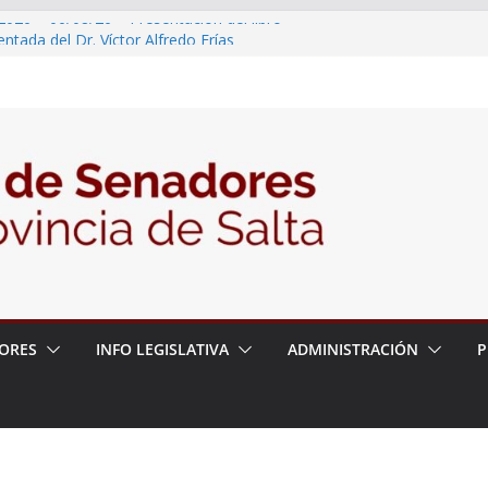
2026 – 06/08/26 – Presentación del libro
tada del Dr. Víctor Alfredo Frías
2026 – 06/08/26 – Fiesta patronal San
2026 – 06/08/26 – Créase el Ente Salteño
rol Vegetal
 – 6 de agosto
2026 – 06/08/26 – Primera Edición de
ación Secundaria, Puente de Unión
ORES
INFO LEGISLATIVA
ADMINISTRACIÓN
P