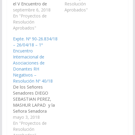
el V Encuentro de
del Pilcomayo y
Resolución
Jóvenes Estudiantes y
septiembre 6, 2018
Representantes de los
Aprobados"
Elección de la Srta.
En "Proyectos de
pPueblos Originarios
Belleza del Pilcomayo
Resolución
denominados, Manses
y de los Pueblos
Aprobados"
Ta La W'etes Tewok
Originarios
Lhipey (Jóvenes del río
Expte. Nº 90-26.834/18
denominado “MANSES
Pilcomayo) y Tewok
– 26/04/18 – 1º
TA IHI´H TEWOK”, a
La Silatyaj (Belleza del
Encuentro
realizarse el día 21 de
río Pilcomayo),
Internacional de
septiembre en La
organizado…
Asociaciones de
Puntana. (Expte. Nº 90-
Donantes RH
27.276/18, a la
Negativos –
Comisión de
Resolución Nº 40/18
Educación…
De los Señores
Senadores DIEGO
SEBASTIAN PEREZ,
MASHUR LAPAD y la
Señora Senadora
MARIA SILVINA
mayo 3, 2018
ABILES, declaran de
En "Proyectos de
interés de la Cámara el
Resolución