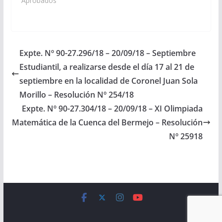
1º Encuentro
Aprobados"
Internacional de
Asociaciones de
Donantes RH
Negativo. A realizarse
el dia jueves 24 de
Expte. Nº 90-27.296/18 – 20/09/18 – Septiembre
mayo del 2018, en el
Estudiantil, a realizarse desde el día 17 al 21 de
Salón El Ceibo del
Hospital Público…
septiembre en la localidad de Coronel Juan Sola
Morillo – Resolución Nº 254/18
Expte. Nº 90-27.304/18 – 20/09/18 – XI Olimpiada
Matemática de la Cuenca del Bermejo – Resolución
Nº 25918
Copyright © 2026
Cámara de Senadores
. All rights reserved.
Theme:
ColorMag
by ThemeGrill. Powered by
WordPress
.