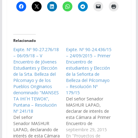
Relacionado
Expte. Nº 90-27.276/18
Expte. Nº 90-24.436/15
– 06/09/18 – V
– 24/09/2015 – Primer
Encuentro de Jóvenes
Encuentro de
Estudiantes y Elección
estudiantes y Elección
de la Srta. Belleza del
de la Señorita de
Pilcomayo y de los
Belleza del Pilcomayo
Pueblos Originarios
– Resolución Nº
denominado “MANSES
179/15
TA IHI´H TEWOK”,
Del señor Senador
Puntana – Resolución
MASHUR LAPAD,
Nº 241/18
declarar de interés de
Del señor
esta Cámara al Primer
Senador MASHUR
Encuentro de
LAPAD, declarando de
estudiantes y elección
septiembre 29, 2015
interés de esta Cámara
de la señorita Belleza
En "Proyectos de