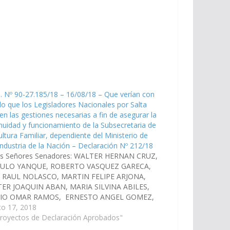
. Nº 90-27.185/18 – 16/08/18 – Que verían con
o que los Legisladores Nacionales por Salta
cen las gestiones necesarias a fin de asegurar la
nuidad y funcionamiento de la Subsecretaria de
ultura Familiar, dependiente del Ministerio de
ndustria de la Nación – Declaración Nº 212/18
os Señores Senadores: WALTER HERNAN CRUZ,
ULO YANQUE, ROBERTO VASQUEZ GARECA,
 RAUL NOLASCO, MARTIN FELIPE ARJONA,
ER JOAQUIN ABAN, MARIA SILVINA ABILES,
IO OMAR RAMOS, ERNESTO ANGEL GOMEZ,
OS ALBERTO ROSSO, ESTEBAN D´ANDREA
to 17, 2018
EJO, ALFREDO FRANCISCO SANGUINO,
Proyectos de Declaración Aprobados"
IO RODRIGO SALDAÑO, que verían con agrado