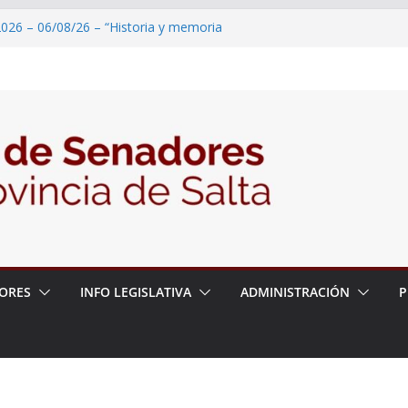
2026 – 06/08/26 – “Historia y memoria
ritorio del pueblo Kolla en el municipio de
 – 6 de agosto
2026 – 06/08/26 – Primera Edición de
ción Secundaria, Puente de Unión
026 – 06/08/26 – Presentación del libro
ada del Dr. Víctor Alfredo Frías
026 – 06/08/26 – 82° Edición de la Expo
ORES
INFO LEGISLATIVA
ADMINISTRACIÓN
P