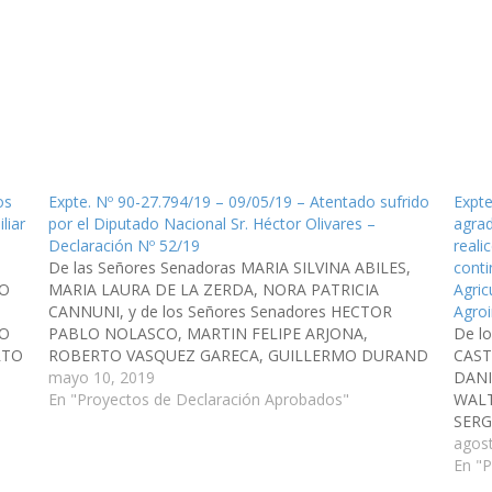
os
Expte. Nº 90-27.794/19 – 09/05/19 – Atentado sufrido
Expte
liar
por el Diputado Nacional Sr. Héctor Olivares –
agrad
Declaración Nº 52/19
reali
De las Señores Senadoras MARIA SILVINA ABILES,
conti
GO
MARIA LAURA DE LA ZERDA, NORA PATRICIA
Agric
CANNUNI, y de los Señores Senadores HECTOR
Agroi
TO
PABLO NOLASCO, MARTIN FELIPE ARJONA,
De l
RTO
ROBERTO VASQUEZ GARECA, GUILLERMO DURAND
CAST
IN
CORNEJO, DIEGO SEBASTIAN PEREZ, SERGIO OMAR
mayo 10, 2019
DANI
RAMOS, WALTER JOAQUIN ABAN, SERGIO RODRIGO
En "Proyectos de Declaración Aprobados"
WALT
es
SALDAÑO, JOSE ANTONIO IBARRA, DANI RAUL
SERG
NOLASCO,…
CARL
agos
CORN
En "
SERG