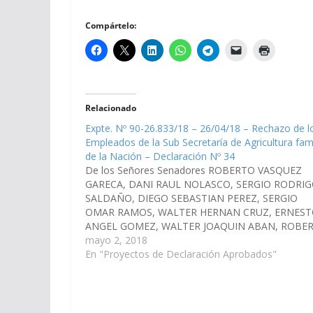
Compártelo:
Relacionado
Expte. Nº 90-26.833/18 – 26/04/18 – Rechazo de l
Empleados de la Sub Secretaría de Agricultura fami
de la Nación – Declaración Nº 34
De los Señores Senadores ROBERTO VASQUEZ
GARECA, DANI RAUL NOLASCO, SERGIO RODRI
SALDAÑO, DIEGO SEBASTIAN PEREZ, SERGIO
OMAR RAMOS, WALTER HERNAN CRUZ, ERNES
ANGEL GOMEZ, WALTER JOAQUIN ABAN, ROBE
ENRIQUE GRAMAGLIA, CASTULO YANQUE, MART
mayo 2, 2018
FELIPE ARJONA, ALFREDO FRANCISCO ANGEL,
En "Proyectos de Declaración Aprobados"
CARLOS ALBERTO ROSSO y las Señoras Senador
MARIA SILVINA ABILES Y…