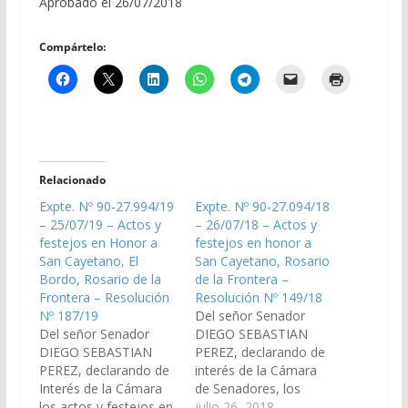
Aprobado el 26/07/2018
Compártelo:
Relacionado
Expte. Nº 90-27.994/19
Expte. Nº 90-27.094/18
– 25/07/19 – Actos y
– 26/07/18 – Actos y
festejos en Honor a
festejos en honor a
San Cayetano, El
San Cayetano, Rosario
Bordo, Rosario de la
de la Frontera –
Frontera – Resolución
Resolución Nº 149/18
Nº 187/19
Del señor Senador
Del señor Senador
DIEGO SEBASTIAN
DIEGO SEBASTIAN
PEREZ, declarando de
PEREZ, declarando de
interés de la Cámara
Interés de la Cámara
de Senadores, los
los actos y festejos en
actos y festejos en
julio 26, 2018