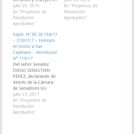
Honor a San Cayetano
julio 25, 2019
Honor a San Cayetano,
En "Proyectos de
a llevarse a cabo el 7
En "Proyectos de
a llevarse a cabo el día
Resolución
de agosto en El Bordo,
Resolución
7 de agosto del
Aprobados"
departamento Rosario
Aprobados"
corriente año, en el
de la Frontera. (Expte.
Barrio San Cayetano,
Expte. Nº 90-26.154/17
Nº 90-27.994/19, a la
Municipio Rosario de la
– 27/07/17 – Festejos
Comisión de Educación
Frontera,
en honor a San
y Cultura). Resolución
Departamento del
Cayetano – Resolución
Nº 187/19…
mismo nombre. (Expte.
N° 119/17
…
Del señor Senador
DIEGO SEBASTIAN
PEREZ, declarando de
Interés de la Cámara
de Senadores los
actos y festejos en
julio 27, 2017
honor a San Cayetano,
En "Proyectos de
a llevarse a cabo el día
Resolución
7 de agosto del
Aprobados"
corriente año, en la
Localidad de El Bordo,
municipio El Potrero,