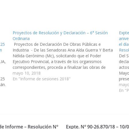
Proyectos de Resolución y Declaración – 6° Sesión
Expte
Ordinaria
anive
 25
Proyectos de Declaración De Obras Públicas e
el dí
ón
Industria - De las Senadoras Ana Aída Guerra Y Berta
Resol
Nélida Gerónimo (Mc), solicitando que el Poder
Del 
IA,
Ejecutivo Provincial, a través de los organismos
decla
correspondientes, proceda a finalizar las obras de
actos
construcción del Salón de Usos Múltiples para la
mayo 10, 2018
Mayo,
 25
Escuela N° 4.752 que…
En "Informe de sesiones 2018"
prese
án.
munic
mayo
En "
 de Informe – Resolución Nº
Expte. Nº 90-26.870/18 – 10