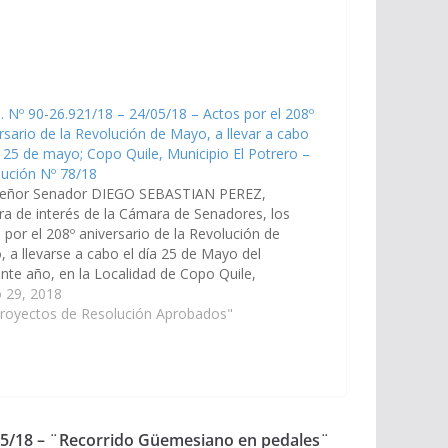
. Nº 90-26.921/18 – 24/05/18 – Actos por el 208º
rsario de la Revolución de Mayo, a llevar a cabo
a 25 de mayo; Copo Quile, Municipio El Potrero –
ución Nº 78/18
Señor Senador DIEGO SEBASTIAN PEREZ,
ra de interés de la Cámara de Senadores, los
 por el 208º aniversario de la Revolución de
 a llevarse a cabo el día 25 de Mayo del
nte año, en la Localidad de Copo Quile,
ipio El Potrero, Departamento Rosario de la…
 29, 2018
Proyectos de Resolución Aprobados"
/05/18 – ¨Recorrido Güemesiano en pedales¨