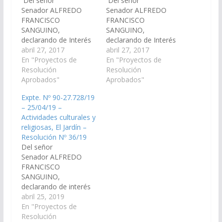
Del señor
Del señor
Senador ALFREDO
Senador ALFREDO
FRANCISCO
FRANCISCO
SANGUINO,
SANGUINO,
declarando de Interés
declarando de Interés
de ésta Cámara, las
abril 27, 2017
de ésta Cámara, las
abril 27, 2017
actividades culturales y
En "Proyectos de
actividades culturales y
En "Proyectos de
religiosas que se
Resolución
religiosas que se
Resolución
llevarán a cabo en la
Aprobados"
llevarán a cabo en el
Aprobados"
localidad de El Espinal,
Municipio de El Jardín,
Expte. Nº 90-27.728/19
jurisdicción Municipio
con motivo de la
– 25/04/19 –
El Jardín, con motivo
celebración de las
Actividades culturales y
de la celebración de las
Fiestas Patronales el
religiosas, El Jardín –
Fiestas Patronales el
día 24 de mayo de
Resolución Nº 36/19
día 13 de mayo de
2017(Expte. Nº 90-
Del señor
2017.(Expte. Nº 90-
25.893/17 – A la
Senador ALFREDO
25.894/17 – A…
Comisión de
FRANCISCO
Educación…
SANGUINO,
declarando de interés
de esta Cámara las
abril 25, 2019
actividades culturales y
En "Proyectos de
religiosas que se
Resolución