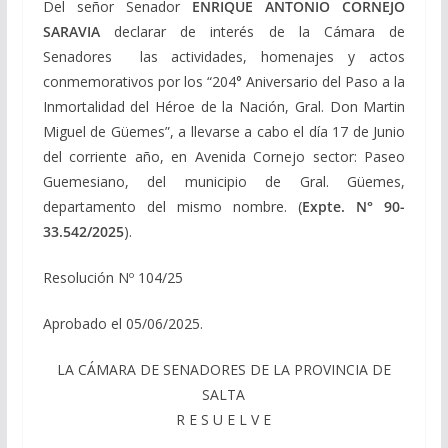
Del señor Senador
ENRIQUE ANTONIO CORNEJO
SARAVIA
declarar de interés de la Cámara de
Senadores las actividades, homenajes y actos
conmemorativos por los “204° Aniversario del Paso a la
Inmortalidad del Héroe de la Nación, Gral. Don Martin
Miguel de Güemes”, a llevarse a cabo el día 17 de Junio
del corriente año, en Avenida Cornejo sector: Paseo
Guemesiano, del municipio de Gral. Güemes,
departamento del mismo nombre. (
Expte. N° 90-
33.542/2025
).
Resolución Nº 104/25
Aprobado el 05/06/2025.
LA CÁMARA DE SENADORES DE LA PROVINCIA DE
SALTA
R E S U E L V E