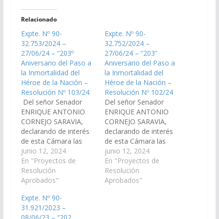
Relacionado
Expte. Nº 90-
Expte. Nº 90-
32.753/2024 –
32.752/2024 –
27/06/24 – “203º
27/06/24 – “203”
Aniversario del Paso a
Aniversario del Paso a
la Inmortalidad del
la Inmortalidad del
Héroe de la Nación –
Héroe de la Nación –
Resolución Nº 103/24
Resolución Nº 102/24
Del señor Senador
Del señor Senador
ENRIQUE ANTONIO
ENRIQUE ANTONIO
CORNEJO SARAVIA,
CORNEJO SARAVIA,
declarando de interés
declarando de interés
de esta Cámara las
de esta Cámara las
actividades homenajes
junio 12, 2024
actividades, actos y
junio 12, 2024
y actos
En "Proyectos de
homenajes previstos
En "Proyectos de
conmemorativos por
Resolución
en el marco de los
Resolución
los “203º Aniversario
Aprobados"
“203” Aniversario del
Aprobados"
del Paso a la
Paso a la Inmortalidad
Expte. Nº 90-
Inmortalidad del Héroe
del Héroe de la
31.921/2023 –
de la Nación, Gral. Don
Nación, Gral. Don
08/06/23 – “202