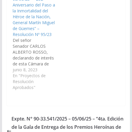
Martin Miguel de
Martin Miguel de
Aniversario del Paso a
Güemes”, a llevarse a
Güemes”, que se
la Inmortalidad del
cabo el día 17 de junio
llevaran a cabo en el
Héroe de la Nación,
del corriente…
monumento…
General Martín Miguel
de Güemes” –
Resolución Nº 95/23
Del señor
Senador CARLOS
ALBERTO ROSSO,
declarando de interés
de esta Cámara de
Senadores, las
junio 8, 2023
actividades, actos y
En "Proyectos de
homenajes previstos
Resolución
en el marco de los
Aprobados"
“202 Aniversario del
Paso a la Inmortalidad
del Héroe de la
Nación, General Martín
Miguel de Güemes”
Expte. N° 90-33.541/2025 – 05/06/25 – “4ta. Edición
que se llevara a cabo
de la Gala de Entrega de los Premios Heroínas de
el día 17 de…