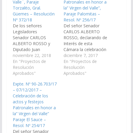
Valle¨, Paraje
Patronales en honor a
Torzalito, Gral.
la” Virgen del Valle”,
Güemes – Resolución
Paraje Palomitas –
Nº 372/18
Resol. Nº 256/17
De los señores
Del señor Senador
Legisladores
CARLOS ALBERTO
Senador CARLOS
ROSSO, declarando de
ALBERTO ROSSO y
Interés de esta
Diputado Juan
Cámara la celebración
Fernández, declarando
noviembre 22, 2018
de los actos y festejos
diciembre 7, 2017
de Interés de esta
En "Proyectos de
Patronales en honor a
En "Proyectos de
Cámara la celebración
Resolución
la" Virgen del Valle", a
Resolución
de los actos y festejos
Aprobados"
realizarse el día 08 de
Aprobados"
Patronales en Honor a
Diciembre de 2017 en
Expte. Nº 90-26.703/17
la “Virgen del Valle”, a
el Paraje Palomitas,
– 07/12/2017 –
realizarse el día 8 de
ubicado en la localidad
Celebración de los
diciembre del corriente
de General Güemes,
actos y festejos
año, en la Capilla del
Departamento del
Patronales en honor a
mismo nombre
mismo…
la” Virgen del Valle”
ubicada en el Paraje…
Paraje El Sauce –
Resol. Nº 254/17
Del señor Senador