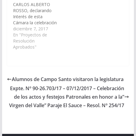
CARLOS ALBERTO
ROSSO, declarando
Interés de esta
Cámara la celebración
de los actos y festejos
diciembre 7, 2017
Patronales en honor a
En "Proyectos de
la" Virgen del Valle", a
Resolución
realizarse el dia 08 de
Aprobados"
Diciembre de 2017 en
el Paraje El Sauce,
ubicado en la localidad
de El Bordo,
Departamento de
Alumnos de Campo Santo visitaron la legislatura
General…
Expte. Nº 90-26.703/17 – 07/12/2017 – Celebración
de los actos y festejos Patronales en honor a la”
Virgen del Valle” Paraje El Sauce – Resol. Nº 254/17