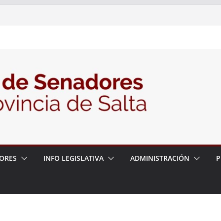
nte la Audiencia Pública para escuchar a
as postulaciones a la Auditoría General
política de seguridad provincial y propuso
trabajo con la Justicia
N° 27/26
ORES
INFO LEGISLATIVA
ADMINISTRACIÓN
P