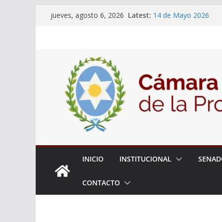
Skip
Latest:
14 de Mayo 2026
jueves, agosto 6, 2026
to
El Senado llevó adela
la ciudadanía sobre l
content
06 de Agosto 2026
El Senado analizó la 
articular una mesa de 
Adjudicacion Simple 
INICIO
INSTITUCIONAL
SENAD
CONTACTO