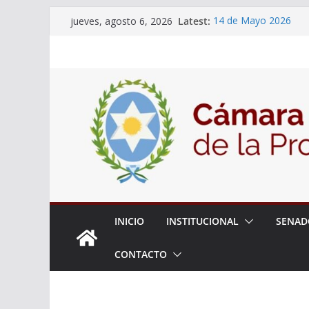
Skip
Latest:
14 de Mayo 2026
jueves, agosto 6, 2026
to
El Senado llevó adela
la ciudadanía sobre l
content
06 de Agosto 2026
El Senado analizó la 
articular una mesa de 
Adjudicacion Simple 
INICIO
INSTITUCIONAL
SENAD
CONTACTO