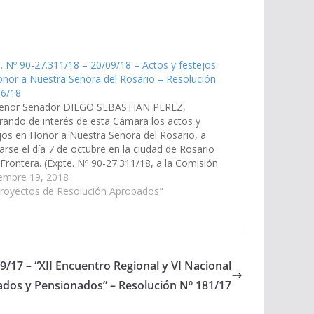
. Nº 90-27.311/18 – 20/09/18 – Actos y festejos
nor a Nuestra Señora del Rosario – Resolución
66/18
señor Senador DIEGO SEBASTIAN PEREZ,
rando de interés de esta Cámara los actos y
jos en Honor a Nuestra Señora del Rosario, a
zarse el día 7 de octubre en la ciudad de Rosario
 Frontera. (Expte. Nº 90-27.311/18, a la Comisión
ucación y Cultura.) Resolución Nº 266/18
iembre 19, 2018
bado el…
Proyectos de Resolución Aprobados"
9/17 – “XII Encuentro Regional y VI Nacional
lados y Pensionados” – Resolución Nº 181/17