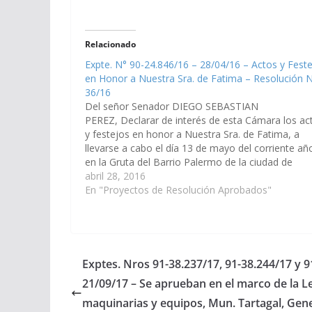
Relacionado
Expte. N° 90-24.846/16 – 28/04/16 – Actos y Fest
en Honor a Nuestra Sra. de Fatima – Resolución 
36/16
Del señor Senador DIEGO SEBASTIAN
PEREZ, Declarar de interés de esta Cámara los ac
y festejos en honor a Nuestra Sra. de Fatima, a
llevarse a cabo el día 13 de mayo del corriente añ
en la Gruta del Barrio Palermo de la ciudad de
Rosario de la Frontera.(Expte. N° 90-24.846/16…
abril 28, 2016
En "Proyectos de Resolución Aprobados"
Exptes. Nros 91-38.237/17, 91-38.244/17 y 
21/09/17 – Se aprueban en el marco de la L
maquinarias y equipos, Mun. Tartagal, Gene