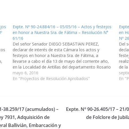
ejos
Expte. Nº 90-24.884/16 – 05/05/16 – Actos y festejos
Expte
Nº
en honor a Nuestra Sra. de Fátima – Resolución N°
en Ho
61/16
Nº 2
Del señor Senador DIEGO SEBASTIAN PEREZ,
Del 
tos
declarar de interés de esta Cámara los actos y
decla
festejos en honor a Nuestra Sra. de Fátima, a
feste
o,
llevarse a cabo el día 13 de mayo del corriente año,
reali
en la Localidad de Antillas del departamento Rosario
de la
de la Frontera. (Expte. Nº 90-24.884/16) Resolución…
mayo 6, 2016
de Ed
sept
En "Proyectos de Resolución Aprobados"
Apro
En "
91-38.259/17 (acumulados) –
Expte. Nº 90-26.405/17 – 21/0
ey 7931, Adquisición de
de Folclore de Jubi
ral Ballivián, Embarcación y