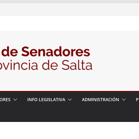
nte la Audiencia Pública para escuchar a
as postulaciones a la Auditoría General
política de seguridad provincial y propuso
trabajo con la Justicia
N° 27/26
ORES
INFO LEGISLATIVA
ADMINISTRACIÓN
P