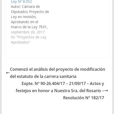
Ley Nº 8.052
Autor: Cámara de
Diputados Proyecto de
Ley en revisión,
Aprobando en el
marco de la Ley 7931,
las obras públicas y
septiembre 28, 2017
adquisición de
En "Proyectos de Ley
maquinarias y equipos,
Aprobados"
de acuerdo al Acta de
la Comisión
Departamental del
Municipio La Merced.
(Expte. Nº 91-
Comenzó el análisis del proyecto de modificación
38.328/17 – A la
del estatuto de la carrera sanitaria
Comisión de Obras
Públicas e Industria).…
Expte. Nº 90-26.404/17 – 21/09/17 – Actos y
festejos en honor a Nuestra Sra. del Rosario –
Resolución Nº 182/17