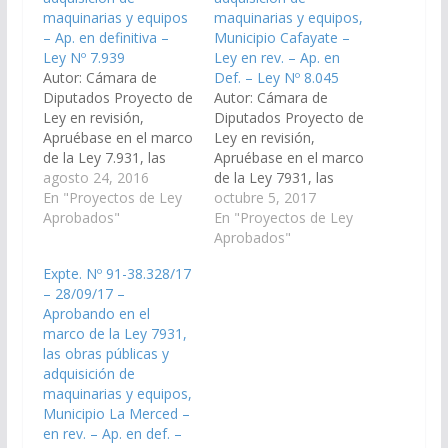
maquinarias y equipos
maquinarias y equipos,
– Ap. en definitiva –
Municipio Cafayate –
Ley Nº 7.939
Ley en rev. – Ap. en
Autor: Cámara de
Def. – Ley Nº 8.045
Diputados Proyecto de
Autor: Cámara de
Ley en revisión,
Diputados Proyecto de
Apruébase en el marco
Ley en revisión,
de la Ley 7.931, las
Apruébase en el marco
obras públicas y
agosto 24, 2016
de la Ley 7931, las
adquisición de
En "Proyectos de Ley
obras públicas y
octubre 5, 2017
maquinarias y equipos,
Aprobados"
adquisición de
En "Proyectos de Ley
de acuerdo a las Actas
maquinarias y equipos,
Aprobados"
de las Comisiones
de acuerdo al Acta de
Expte. Nº 91-38.328/17
Departamentales de
la Comisión
– 28/09/17 –
los Municipios que a
Departamental del
Aprobando en el
continuación se
Municipio Cafayate.
marco de la Ley 7931,
detallan: Ls Lajitas, El
(Expte. Nº 91-
las obras públicas y
Quebrachal, Capital,
38.374/17 – A la
adquisición de
San Lorenzo,…
Comisión de Obras
maquinarias y equipos,
Públicas e Industria).
Municipio La Merced –
Aprobado…
en rev. – Ap. en def. –