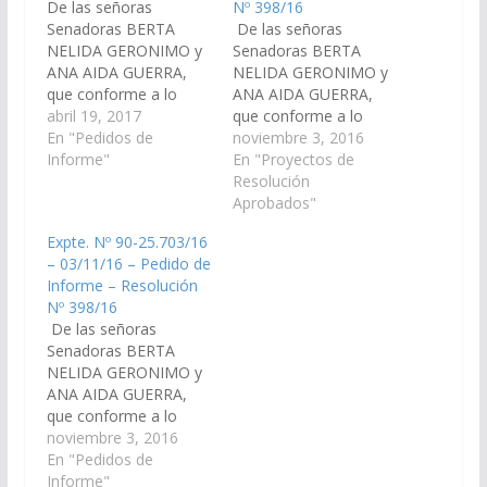
De las señoras
Nº 398/16
Senadoras BERTA
De las señoras
NELIDA GERONIMO y
Senadoras BERTA
ANA AIDA GUERRA,
NELIDA GERONIMO y
que conforme a lo
ANA AIDA GUERRA,
dispuesto por el
abril 19, 2017
que conforme a lo
artículo N° 116 de la
En "Pedidos de
dispuesto por el
noviembre 3, 2016
Constitución de la
Informe"
artículo N° 116 de la
En "Proyectos de
Provincia de Salta y el
Constitución de la
Resolución
artículo N° 149 del
Provincia de Salta y el
Aprobados"
Reglamento de este
artículo Nº 149 del
Expte. Nº 90-25.703/16
Cuerpo se requiera al
Reglamento de este
– 03/11/16 – Pedido de
Jefe de Gabinete de
Cuerpo se requiera al
Informe – Resolución
Ministros para que
Jefe de Gabinete de
Nº 398/16
en…
Ministros y a la
De las señoras
Ministra de…
Senadoras BERTA
NELIDA GERONIMO y
ANA AIDA GUERRA,
que conforme a lo
dispuesto por el
noviembre 3, 2016
artículo N° 116 de la
En "Pedidos de
Constitución de la
Informe"