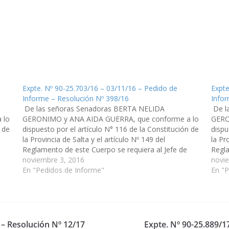
Expte. Nº 90-25.703/16 – 03/11/16 – Pedido de
Expte
Informe – Resolución Nº 398/16
Infor
De las señoras Senadoras BERTA NELIDA
De l
 lo
GERONIMO y ANA AIDA GUERRA, que conforme a lo
GERO
 de
dispuesto por el artículo N° 116 de la Constitución de
dispu
la Provincia de Salta y el artículo Nº 149 del
la Pr
Reglamento de este Cuerpo se requiera al Jefe de
Regla
Gabinete de Ministros y a la Ministra de…
noviembre 3, 2016
Gabin
novi
En "Pedidos de Informe"
En "
 – Resolución Nº 12/17
Expte. Nº 90-25.889/1