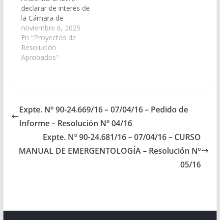
declarar de interés de
la Cámara de
Senadores la 10ª
noviembre 6, 2025
ExpoTécnica – edición
En "Proyectos de
2025 – Muestra anual
Resolución
de Exposición de
Aprobados"
Trabajos y Proyectos
de la Escuela de
Educación Técnica Nº
3173 de la localidad de
San Antonio de los
Expte. Nº 90-24.669/16 – 07/04/16 – Pedido de
Cobres, a llevarse a
Informe – Resolución Nº 04/16
cabo el…
Expte. Nº 90-24.681/16 – 07/04/16 – CURSO
MANUAL DE EMERGENTOLOGÍA – Resolución Nº
05/16