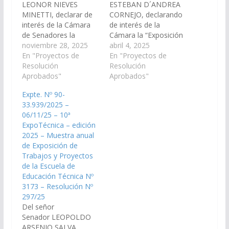
LEONOR NIEVES
ESTEBAN D´ANDREA
MINETTI, declarar de
CORNEJO, declarando
interés de la Cámara
de interés de la
de Senadores la
Cámara la “Exposición
exposición de objetos
noviembre 28, 2025
Fotográfica sobre
abril 4, 2025
del pasado El Gaucho
En "Proyectos de
Mujeres destacadas en
En "Proyectos de
"Tradición Viva",
Resolución
la historia de la
Resolución
organizada por el
Aprobados"
humanidad”,
Aprobados"
Fortín Escuadra Roja
organizada por la
Expte. Nº 90-
Los Infernales de
Secretaria de
33.939/2025 –
Güemes, a llevarse a
Relaciones
06/11/25 – 10ª
cabo el día 06 de
Institucionales, que se
ExpoTécnica – edición
Diciembre en la Galería
realizó en la semana
2025 – Muestra anual
Bicentenario de
del 25 al 31 de marzo,
de Exposición de
Rosario…
del corriente año en la
Trabajos y Proyectos
ciudad de Salta. (Expte.
de la Escuela de
…
Educación Técnica Nº
3173 – Resolución Nº
297/25
Del señor
Senador LEOPOLDO
ARSENIO SALVA,