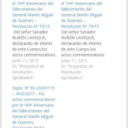
el 194º Aniversario del
el 194º Aniversario del
fallecimiento del
fallecimiento del
General Martín Miguel
General Martín Miguel
de Güemes –
de Güemes –
Resolución Nº 73/15
Resolución Nº 74/15
Del señor Senador
Del señor Senador
RUBÉN LAVAQUE,
RUBÉN LAVAQUE,
declarando de Interés
declarando de Interés
de este Cuerpo,los
de este Cuerpo,los
actos conmemorativos
actos conmemorativos
por el 194º Aniversario
junio 11, 2015
por el 194º Aniversario
junio 11, 2015
del fallecimiento del
En "Proyectos de
del fallecimiento del
En "Proyectos de
General Martín Miguel
Resolución
General Martín Miguel
Resolución
de Güemes,
Aprobados"
de Güemes,
Aprobados"
organizados por la
organizados por la
Expte. Nº 90-23.697/15
Municipalidad de
Municipalidad de
– 4/05/2015 – los
General Güemes, con
Campo Santo, con la
actos conmemorativos
la participación de los
participación de los
por el 194º Aniversario
Fortines Gauchos de
Fortines Gauchos de
del fallecimiento del
esa comunidad y zona,
esa comunidad y zona,
General Martín Miguel
que se llevaran a cabo
que se llevaran a cabo
de Güemes.
el…
el…
Resolución Nº 53.