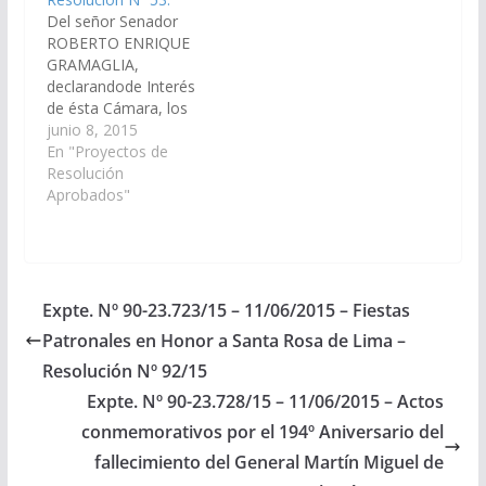
Del señor Senador
ROBERTO ENRIQUE
GRAMAGLIA,
declarandode Interés
de ésta Cámara, los
actos conmemorativos
junio 8, 2015
por el 194º Aniversario
En "Proyectos de
del fallecimiento del
Resolución
General Martín Miguel
Aprobados"
de Güemes,
organizados por la
Municipalidad de San
José de Metán, con la
participación de los
Expte. Nº 90-23.723/15 – 11/06/2015 – Fiestas
Fortines Gauchos de
Patronales en Honor a Santa Rosa de Lima –
esa comunidad y zona,
que se llevaran…
Resolución Nº 92/15
Expte. Nº 90-23.728/15 – 11/06/2015 – Actos
conmemorativos por el 194º Aniversario del
fallecimiento del General Martín Miguel de