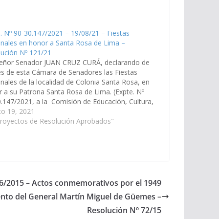
. Nº 90-30.147/2021 – 19/08/21 – Fiestas
nales en honor a Santa Rosa de Lima –
lución Nº 121/21
señor Senador JUAN CRUZ CURÁ, declarando de
és de esta Cámara de Senadores las Fiestas
nales de la localidad de Colonia Santa Rosa, en
 a su Patrona Santa Rosa de Lima. (Expte. Nº
.147/2021, a la Comisión de Educación, Cultura,
ia y Tecnología). Resolución Nº 121/21
to 19, 2021
bado el 02/09/2021
Proyectos de Resolución Aprobados"
06/2015 – Actos conmemorativos por el 1949
iento del General Martín Miguel de Güemes –
Resolución Nº 72/15