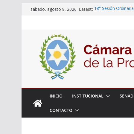
Skip
Latest:
18° Sesión Ordinaria
sábado, agosto 8, 2026
to
30/07/2026
El Senado trabaja en
content
estudiantes del ciber
Expte. N° 90-34.517
Roque
Expte. Nº 90-34.516
de Protección y Cont
INICIO
INSTITUCIONAL
SENAD
CONTACTO