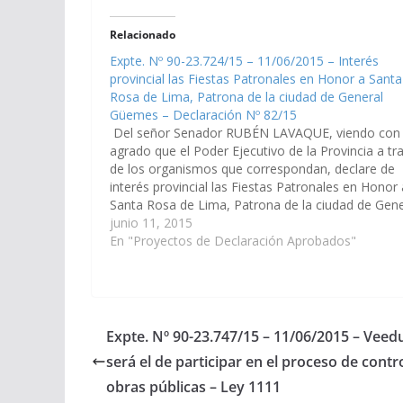
Relacionado
Expte. Nº 90-23.724/15 – 11/06/2015 – Interés
provincial las Fiestas Patronales en Honor a Santa
Rosa de Lima, Patrona de la ciudad de General
Güemes – Declaración Nº 82/15
Del señor Senador RUBÉN LAVAQUE, viendo con
agrado que el Poder Ejecutivo de la Provincia a tr
de los organismos que correspondan, declare de
interés provincial las Fiestas Patronales en Honor 
Santa Rosa de Lima, Patrona de la ciudad de Gene
Güemes, a realizarse en la citada ciudad, el…
junio 11, 2015
En "Proyectos de Declaración Aprobados"
Expte. Nº 90-23.747/15 – 11/06/2015 – Veed
será el de participar en el proceso de contr
obras públicas – Ley 1111