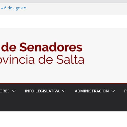
 – 6 de agosto
 un proyecto de ley para proteger a los
acoso y la violencia en las redes
/2026 – 06/08/26 – Fiesta patronal San
/2026 – 06/08/26 – Créase el Ente Salteño
rol Vegetal
ORES
INFO LEGISLATIVA
ADMINISTRACIÓN
P