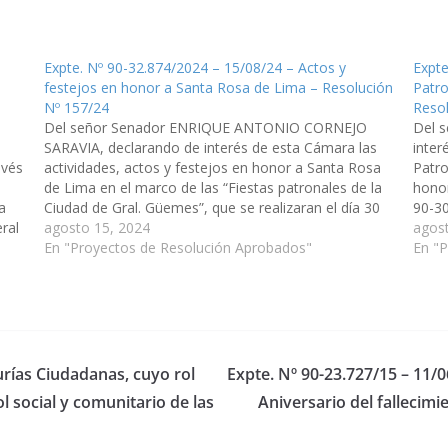
Expte. Nº 90-32.874/2024 – 15/08/24 – Actos y
Expte
festejos en honor a Santa Rosa de Lima – Resolución
Patro
Nº 157/24
Reso
Del señor Senador ENRIQUE ANTONIO CORNEJO
Del 
SARAVIA, declarando de interés de esta Cámara las
inter
avés
actividades, actos y festejos en honor a Santa Rosa
Patro
de Lima en el marco de las “Fiestas patronales de la
honor
a
Ciudad de Gral. Güemes”, que se realizaran el día 30
90-30
ral
de Agosto del corriente año (Expte. Nº 90-
agosto 15, 2024
Cienc
agos
32.874/2024, a…
En "Proyectos de Resolución Aprobados"
Apro
En "
urías Ciudadanas, cuyo rol
Expte. Nº 90-23.727/15 – 11/
ol social y comunitario de las
Aniversario del fallecim