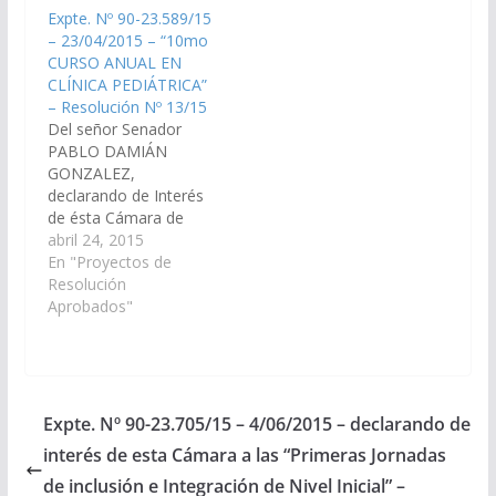
las Instituciones de
Diabetes; Nutrición-
Expte. Nº 90-23.589/15
Salud", organizado por
Pié Diabético y
– 23/04/2015 – “10mo
la Comisión de
Heridas"; a realizarse
CURSO ANUAL EN
Formación Continua
desde el 12 de junio al
CLÍNICA PEDIÁTRICA”
en Salud Mental de la
12 de diciembre del
– Resolución Nº 13/15
Dirección General de
cte. año. Organiza la
Del señor Senador
Primer Nivel…
Fundación Escuela
PABLO DAMIÁN
para…
GONZALEZ,
declarando de Interés
de ésta Cámara de
Senadores de la
abril 24, 2015
Provincia, el "10mo
En "Proyectos de
CURSO ANUAL EN
Resolución
CLÍNICA PEDIÁTRICA",
Aprobados"
organizado por la
Sociedad Argentina de
Pediatría Filial Salta,
desde abril a octubre
del cte. año.(Expte. Nº
Expte. Nº 90-23.705/15 – 4/06/2015 – declarando de
90-23.589/15 – A la
interés de esta Cámara a las “Primeras Jornadas
Comisión de Salud
Pública y…
de inclusión e Integración de Nivel Inicial” –