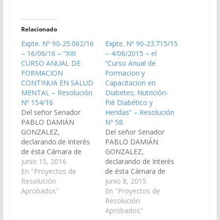
Relacionado
Expte. Nº 90-25.062/16
Expte. Nº 90-23.715/15
– 16/06/16 – “XIII
– 4/06/2015 – el
CURSO ANUAL DE
“Curso Anual de
FORMACION
Formacion y
CONTINUA EN SALUD
Capacitacion en
MENTAL – Resolución
Diabetes; Nutrición-
Nº 154/16
Pié Diabético y
Del señor Senador
Heridas” – Resolución
PABLO DAMIÁN
Nº 58.
GONZALEZ,
Del señor Senador
declarando.de Interés
PABLO DAMIÁN
de ésta Cámara de
GONZALEZ,
Senadores de la
junio 15, 2016
declarando de Interés
Provincia, el "XIII
En "Proyectos de
de ésta Cámara de
CURSO ANUAL DE
Resolución
Senadores de la
junio 8, 2015
FORMACION
Aprobados"
Provincia el “Curso
En "Proyectos de
CONTINUA EN SALUD
Anual de Formacion y
Resolución
MENTAL: La Clínica en
Capacitacion en
Aprobados"