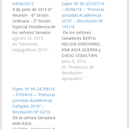
04/06/2015
Expte. Nº 90-25.037/16
4 de Junio de 2015 6ª
– 09/06/16 – “Primeras
Reunión - 6ª Sesión
Jornadas Académicas
Ordinaria - 2ª Sesión
2016” – Resolución Nº
Especial Presidencia de
141/16
los señores Senador
De los señores
MASHUR LAPAD
agosto 10, 2015
Senadores BERTA
En "Versiones
NELIDA GERONIMO,
Senador MANUEL
taquigráficas 2015"
ANA AIDA GUERRA y
HÉCTOR LUQUE
DIEGO SEBASTIAN
PEREZ, declarando de
junio 9, 2016
Senador LUIS
Interés de esta
En "Proyectos de
FRANCISCO
Cámara la realización
Resolución
D’ANDREA Secretario
de las "Primeras
Aprobados"
Legislativo: Dr. LUIS
Jornadas Académicas
Expte. Nº 90-24.706/16
GUILLERMO LÓPEZ
2016" que se
– 07/04/16 – “Primeras
MIRAU Secretario
desarrollarán el día
Jornadas Académicas
Administrativo: Lic.
Viernes 10 de Junio de
Cafayate 2016” –
JULIO EDUARDO
2016 en la Sede Sur de
Resolución Nº 02/16
FERNANDEZ MUIÑOS
la Universidad Nacional
De la señora Senadora
SENADORES
de Salta (Rosario…
ANA AIDA
PRESENTES:…