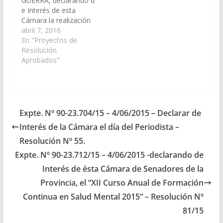
GUERRA, declarando d
e Interés de esta
Cámara la realización
de las "Primeras
abril 7, 2016
Jornadas Académicas
En "Proyectos de
Cafayate 2016" que se
Resolución
desarrollarán el día
Aprobados"
viernes 08 de Abril de
2016 en la Localidad
de Cafayate
organizadas por el
Centro de Estudiantes
Expte. Nº 90-23.704/15 – 4/06/2015 – Declarar de
de Ciencias
Interés de la Cámara el día del Periodista –
Económicas de la
Universidad Nacional
Resolución Nº 55.
de…
Expte. Nº 90-23.712/15 – 4/06/2015 -declarando de
Interés de ésta Cámara de Senadores de la
Provincia, el “XII Curso Anual de Formación
Continua en Salud Mental 2015” – Resolución Nº
81/15