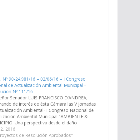
. Nº 90-24.981/16 – 02/06/16 – I Congreso
nal de Actualización Ambiental Municipal –
lución Nº 111/16
señor Senador LUIS FRANCISCO D’ANDREA,
rando de interés de ésta Cámara las V Jornadas
tualización Ambiental- I Congreso Nacional de
alización Ambiental Municipal "AMBIENTE &
CIPIO. Una perspectiva desde el daño
ntal" organizadas por la Comisión de Derecho
 2, 2016
ntal del Colegio de Abogados y Procuradores
Proyectos de Resolución Aprobados"