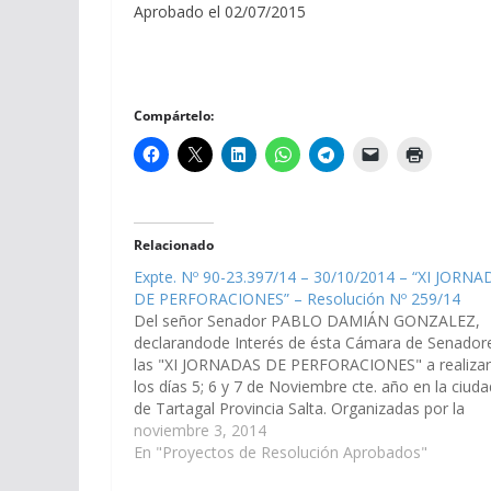
Aprobado el 02/07/2015
Compártelo:
Relacionado
Expte. Nº 90-23.397/14 – 30/10/2014 – “XI JORN
DE PERFORACIONES” – Resolución Nº 259/14
Del señor Senador PABLO DAMIÁN GONZALEZ,
declarandode Interés de ésta Cámara de Senador
las "XI JORNADAS DE PERFORACIONES" a realiza
los días 5; 6 y 7 de Noviembre cte. año en la ciuda
de Tartagal Provincia Salta. Organizadas por la
Facultad de Ciencias Naturales de la Universidad
noviembre 3, 2014
Nacional de Salta.…
En "Proyectos de Resolución Aprobados"