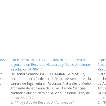
ADAS
Expte. Nº 90-25.981/17 – 11/05/2017 – Carrera de
Expte
Ingeniería en Recursos Naturales y Medio Ambiente –
Nacio
Resolución N° 80/17
Reso
es,
Del señor Senador PABLO DAMIAN GONZALEZ,
Del 
rse
declarar de Interés de ésta Cámara de Senadores, la
decla
d
carrera de Ingeniería en Recursos Naturales y Medio
de Ac
Ambiente dependiente de la Facultad de Ciencias
Actu
Naturales que se dicta en la Sede Regional Orán, de
MUNI
la Universidad Nacional de Salta.(Expte. Nº 90-
mayo 22, 2017
ambie
junio
25.981/17 - A la…
En "Proyectos de Resolución Aprobados"
Ambie
En "