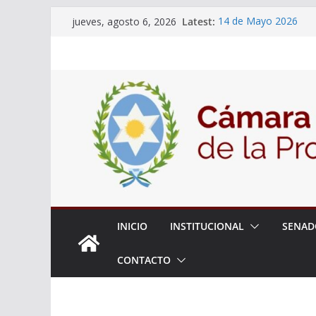
Skip
Latest:
14 de Mayo 2026
jueves, agosto 6, 2026
to
El Senado llevó adela
la ciudadanía sobre l
content
06 de Agosto 2026
El Senado analizó la 
articular una mesa de 
Adjudicacion Simple 
INICIO
INSTITUCIONAL
SENAD
CONTACTO