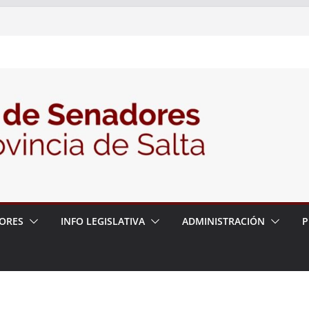
nte la Audiencia Pública para escuchar a
as postulaciones a la Auditoría General
política de seguridad provincial y propuso
trabajo con la Justicia
N° 27/26
ORES
INFO LEGISLATIVA
ADMINISTRACIÓN
P