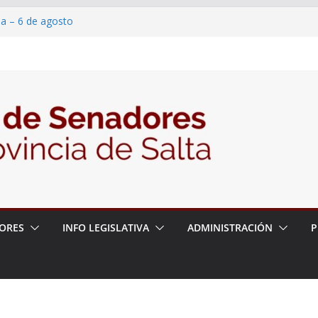
ia – 6 de agosto
en un proyecto de ley para proteger a los
eracoso y la violencia en las redes
7/2026 – 06/08/26 – Fiesta patronal San
6/2026 – 06/08/26 – Créase el Ente Salteño
ntrol Vegetal
ORES
INFO LEGISLATIVA
ADMINISTRACIÓN
P