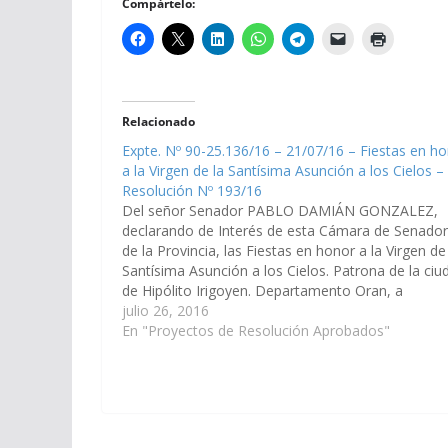
Compártelo:
Relacionado
Expte. Nº 90-25.136/16 – 21/07/16 – Fiestas en h
a la Virgen de la Santísima Asunción a los Cielos –
Resolución Nº 193/16
Del señor Senador PABLO DAMIÁN GONZALEZ,
declarando de Interés de esta Cámara de Senado
de la Provincia, las Fiestas en honor a la Virgen de
Santísima Asunción a los Cielos. Patrona de la ciu
de Hipólito Irigoyen. Departamento Oran, a
celebrarse el 15 de Agosto próximo. (Expte. Nº 90-
julio 26, 2016
25.136/16…
En "Proyectos de Resolución Aprobados"