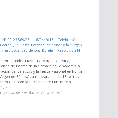
. Nº 90-23.569/15 – 16/04/2015 – Celebración
s actos y la Fiesta Patronal en honor a la “Virgen
tima”, Localidad de Luis Burela – Resolución Nº
5
señor Senador ERNESTO ÁNGEL GOMEZ,
rando de interés de la Cámara de Senadores la
ración de los actos y la Fiesta Patronal en honor
"Virgen de Fátima", a realizarse el día 13de mayo
rriente año en la Localidad de Luis Burela,
dicción del Municipio de General…
 21, 2015
Proyectos de Resolución Aprobados"