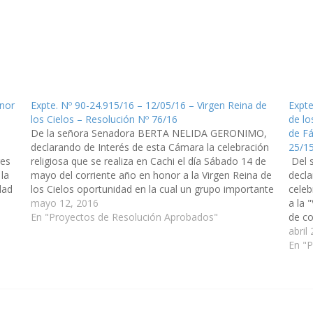
onor
Expte. Nº 90-24.915/16 – 12/05/16 – Virgen Reina de
Expte
los Cielos – Resolución Nº 76/16
de lo
De la señora Senadora BERTA NELIDA GERONIMO,
de Fá
declarando de Interés de esta Cámara la celebración
25/1
res
religiosa que se realiza en Cachi el día Sábado 14 de
Del 
 la
mayo del corriente año en honor a la Virgen Reina de
decla
dad
los Cielos oportunidad en la cual un grupo importante
celeb
de fieles baja de…
mayo 12, 2016
a la 
En "Proyectos de Resolución Aprobados"
de co
Juris
abril
En "