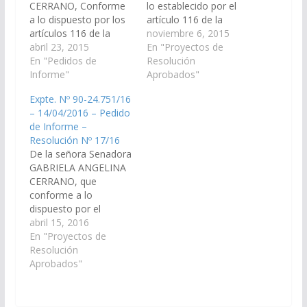
CERRANO, Conforme
lo establecido por el
a lo dispuesto por los
artículo 116 de la
artículos 116 de la
Constitución Provincial
noviembre 6, 2015
Constitución Provincial
abril 23, 2015
y 149 del Reglamento
En "Proyectos de
y 149 del Reglamento
En "Pedidos de
de este Cuerpo,
Resolución
de este Cuerpo,
Informe"
solicitar al Ministro de
Aprobados"
requerir al señor
Salud Pública concurra
Expte. Nº 90-24.751/16
Ministro de Salud para
a esta cámara para
– 14/04/2016 – Pedido
que en un plazo de
informar todo lo
de Informe –
diez (10) días informe
relativo a la decisión
Resolución Nº 17/16
lo siguiente: 1)
de cesar la actividad
De la señora Senadora
Estadísticas de los
de…
GABRIELA ANGELINA
casos de…
CERRANO, que
conforme a lo
dispuesto por el
artículo 116 de la
abril 15, 2016
Constitución Provincial
En "Proyectos de
y el artículo 149 del
Resolución
Reglamento de este
Aprobados"
Cuerpo se requieran al
señor Ministro de
Salud Oscar Villa