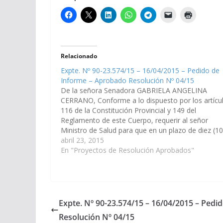
Relacionado
Expte. Nº 90-23.574/15 – 16/04/2015 – Pedido de
Informe – Aprobado Resolución Nº 04/15
De la señora Senadora GABRIELA ANGELINA
CERRANO, Conforme a lo dispuesto por los artícu
116 de la Constitución Provincial y 149 del
Reglamento de este Cuerpo, requerir al señor
Ministro de Salud para que en un plazo de diez (10
días informe lo siguiente: 1) Estadísticas de los ca
abril 23, 2015
de…
En "Proyectos de Resolución Aprobados"
Expte. Nº 90-23.574/15 – 16/04/2015 – Ped
Resolución Nº 04/15