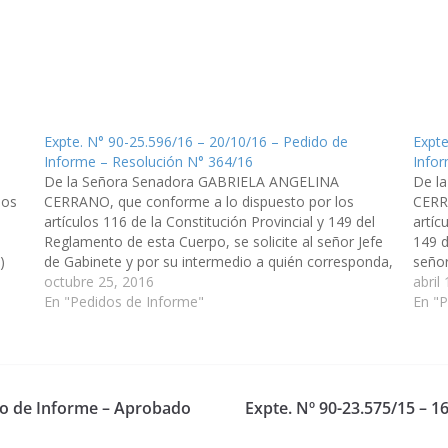
Expte. N° 90-25.596/16 – 20/10/16 – Pedido de
Expte
Informe – Resolución N° 364/16
Infor
De la Señora Senadora GABRIELA ANGELINA
De l
los
CERRANO, que conforme a lo dispuesto por los
CERR
artículos 116 de la Constitución Provincial y 149 del
artíc
Reglamento de esta Cuerpo, se solicite al señor Jefe
149 d
)
de Gabinete y por su intermedio a quién corresponda,
señor
sos
información detallada sobre lo siguiente: Cantidad de
octubre 25, 2016
un pl
abril
pacientes con…
En "Pedidos de Informe"
En "
ido de Informe – Aprobado
Expte. Nº 90-23.575/15 – 