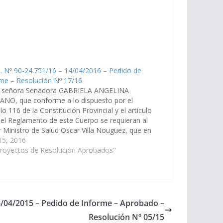
. Nº 90-24.751/16 – 14/04/2016 – Pedido de
me – Resolución Nº 17/16
a señora Senadora GABRIELA ANGELINA
ANO, que conforme a lo dispuesto por el
ulo 116 de la Constitución Provincial y el artículo
el Reglamento de este Cuerpo se requieran al
 Ministro de Salud Oscar Villa Nouguez, que en
azo no mayor a 10 día informe sobre…
 15, 2016
Proyectos de Resolución Aprobados"
16/04/2015 – Pedido de Informe – Aprobado –
Resolución Nº 05/15