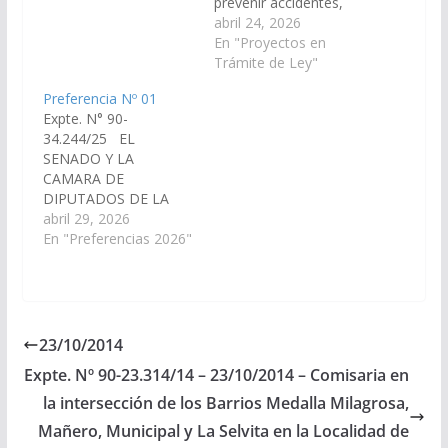
prevenir accidentes,
hechos de daños a
abril 24, 2026
terceros, violencia
En "Proyectos en
escolar y suicidios de
Trámite de Ley"
menores de edad
Preferencia Nº 01
mediante la imposición
Expte. N° 90-
de deberes de cuidado
34.244/25 EL
estricto a los
SENADO Y LA
progenitores, tutores o
CAMARA DE
guardadores que
DIPUTADOS DE LA
posean armas de
PROVINCIA,
abril 29, 2026
fuego en su domicilio.
SANCIONAN CON
En "Preferencias 2026"
…
FUERZA DE LEY
Responsabilidad
Parental y
Almacenamiento
Seguro de Armas de
23/10/2014
Fuego Capítulo I
Expte. Nº 90-23.314/14 – 23/10/2014 – Comisaria en
Objeto y Definiciones
Artículo 1°.- Objeto. La
la intersección de los Barrios Medalla Milagrosa,
presente ley tiene por
Mañero, Municipal y La Selvita en la Localidad de
objeto prevenir