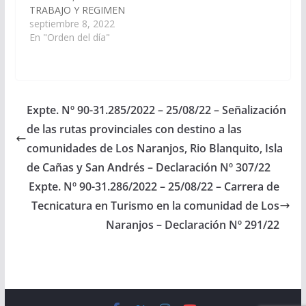
TRABAJO Y REGIMEN
movilidad reducida.
PREVISIONAL, ha
septiembre 8, 2022
(Expte. N°…
considerado el
En "Orden del día"
Proyecto de Ley en
revisión, por el tiene
como finalidad prohibir
el uso, tenencia,
comercialización,
Expte. Nº 90-31.285/2022 – 25/08/22 – Señalización
manipulación,
de las rutas provinciales con destino a las
fabricación, acopio,
exhibición, expendio
comunidades de Los Naranjos, Rio Blanquito, Isla
mayorista o minorista
de Cañas y San Andrés – Declaración Nº 307/22
cualquiera sea su
Expte. Nº 90-31.286/2022 – 25/08/22 – Carrera de
modalidad, a título
oneroso o gratuito
Tecnicatura en Turismo en la comunidad de Los
de…
Naranjos – Declaración Nº 291/22