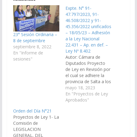
Expte. N° 91-
47.797/2023, 91-
46.508/2022 y 91-
45.356/2022 unificados
– 18/05/23 – Adhesión
23° Sesión Ordinaria –
a la Ley Nacional
8 de septiembre
22.431 – Ap. en def. –
septiembre 8, 2022
Ley Nº 8.402
En "Informe de
Autor: Cámara de
sesiones"
Diputados Proyecto
de Ley en Revisión por
el cual se adhiere la
provincia de Salta a los
artículos 20, 21, 22 de
mayo 18, 2023
la Ley Nacional 22.431
En "Proyectos de Ley
de protección integral
Aprobados"
a las personas con
Orden del Día N°21
discapacidad,
Proyectos de Ley 1- La
modificados por Ley
Comisión de
Nacional 24.314 de
LEGISLACION
accesibilidad de
GENERAL, DEL
personas con