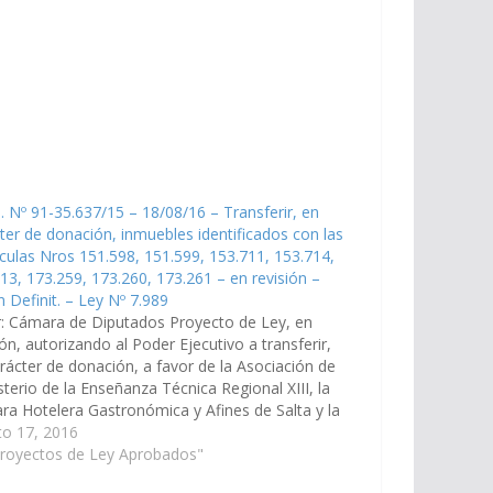
. Nº 91-35.637/15 – 18/08/16 – Transferir, en
ter de donación, inmuebles identificados con las
culas Nros 151.598, 151.599, 153.711, 153.714,
13, 173.259, 173.260, 173.261 – en revisión –
n Definit. – Ley Nº 7.989
: Cámara de Diputados Proyecto de Ley, en
ión, autorizando al Poder Ejecutivo a transferir,
rácter de donación, a favor de la Asociación de
terio de la Enseñanza Técnica Regional XIII, la
a Hotelera Gastronómica y Afines de Salta y la
Salteña de Fútbol, los inmuebles identificados
to 17, 2016
las…
Proyectos de Ley Aprobados"