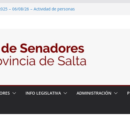
2025 – 06/08/26 – Actividad de personas
026 – 06/08/26 – Incorporar el art. 13
relación a la promoción del turismo
2026 – 06/08/26 – Provisión de
e seguridad, movil policial para la
n el Quebrachal
2026 – 06/08/26 – Carta Municipal de
2026 – 06/08/26 – Obra de Perforación
fundo de Agua en la localidad de
ORES
INFO LEGISLATIVA
ADMINISTRACIÓN
P