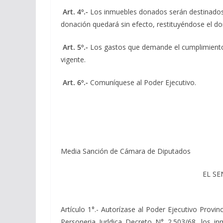
Art. 4º.-
Los inmuebles donados serán destinados e
donación quedará sin efecto, restituyéndose el do
Art. 5º.-
Los gastos que demande el cumplimiento d
vigente.
Art. 6º.-
Comuníquese al Poder Ejecutivo.
Media Sanción de Cámara de Diputados
EL SE
Artículo 1°.- Autorízase al Poder Ejecutivo Provin
Personeria Jurldica Decreto N° 2.503/68, los i