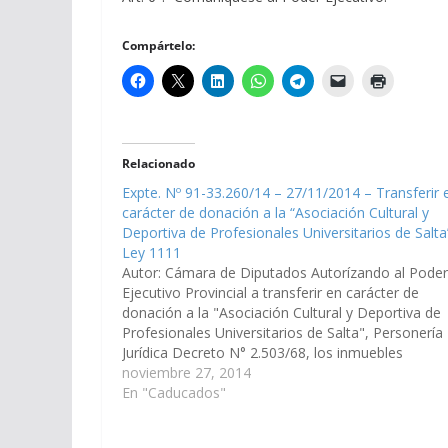
Compártelo:
Relacionado
Expte. Nº 91-33.260/14 – 27/11/2014 – Transferir 
carácter de donación a la “Asociación Cultural y
Deportiva de Profesionales Universitarios de Salta
Ley 1111
Autor: Cámara de Diputados Autorízando al Poder
Ejecutivo Provincial a transferir en carácter de
donación a la "Asociación Cultural y Deportiva de
Profesionales Universitarios de Salta", Personería
Jurídica Decreto N° 2.503/68, los inmuebles
identificados con las Matrículas N° 100.872, Secci
noviembre 27, 2014
T, Fracción A-25 y N° 134.982, Sección T, Fracció
En "Caducados"
52,…