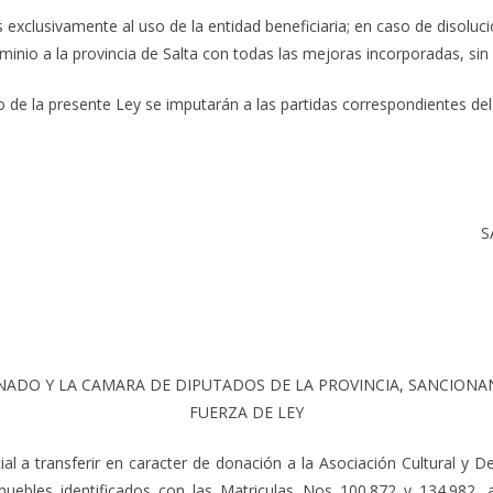
xclusivamente al uso de la entidad beneficiaria; en caso de disoluci
minio a la provincia de Salta con todas las mejoras incorporadas, si
e la presente Ley se imputarán a las partidas correspondientes del P
S
NADO Y LA CAMARA DE DIPUTADOS DE LA PROVINCIA, SANCION
FUERZA DE LEY
cial a transferir en caracter de donación a la Asociación Cultural y D
nmuebles identificados con las Matriculas Nos 100.872 y 134.982,