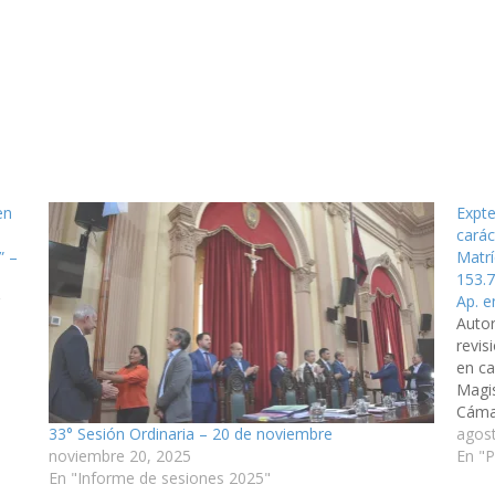
en
Expte
carác
” –
Matrí
153.7
Ap. e
Autor
revis
en ca
Magis
ón
Cámar
33° Sesión Ordinaria – 20 de noviembre
n
Liga 
agos
noviembre 20, 2025
con 
En "
En "Informe de sesiones 2025"