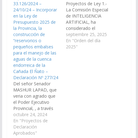
33.126/2024 –
Proyectos de Ley 1.-
24/10/24 – Incorporar
La Comisión Especial
en la Ley de
de INTELIGENCIA
Presupuesto 2025 de
ARTIFICIAL, ha
la Provincia, la
considerado el
construcción de
Proyecto de Ley del
septiembre 25, 2025
“reservorios o
señor Senador JUAN
En "Orden del día
pequeños embalses
CRUZ CURA, por el
2025"
para el manejo de las
cual se garantiza a los
aguas de la cuenca
alumnos de los niveles
endorreica de la
primario y secundario,
Cañada El Ñato –
de establecimientos
Declaración Nº 277/24
educativos públicos o
Del señor Senador
privados, a recibir
MASHUR LAPAD, que
alfabetización en
veria con agrado que
Inteligencia Artificial y
el Poder Ejecutivo
acumulando…
Provincial, , a través
del Ministerio de
octubre 24, 2024
Infraestructura,
En "Proyectos de
Ministerio de
Declaración
Economía, Ministerio
Aprobados"