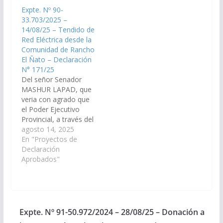
de la Producción y
Expte. Nº 90-
Desarrollo
33.703/2025 –
Sustentable, y
14/08/25 – Tendido de
Secretaría de Recursos
Red Eléctrica desde la
Hídricos, arbitren las
Comunidad de Rancho
medidas necesarias, a
El Ñato – Declaración
los fines que se
N° 171/25
incorpore en la Ley
Del señor Senador
de…
MASHUR LAPAD, que
veria con agrado que
el Poder Ejecutivo
Provincial, a través del
Ministerio de
agosto 14, 2025
Economía y Servicios
En "Proyectos de
Públicos, Ministerio de
Declaración
Infraestructura, del
Aprobados"
Ente Regulador de los
Servicios Públicos
(ENRESP) y Empresa
Distribuidora de
Electricidad de Salta
Expte. Nº 91-50.972/2024 – 28/08/25 – Donación a
S.A. (EDESA SA),