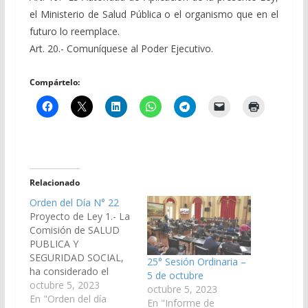
el Ministerio de Salud Pública o el organismo que en el
futuro lo reemplace.
Art. 20.- Comuníquese al Poder Ejecutivo.
Compártelo:
Relacionado
Orden del Día N° 22
Proyecto de Ley 1.- La
Comisión de SALUD
PUBLICA Y
SEGURIDAD SOCIAL,
25° Sesión Ordinaria –
ha considerado el
5 de octubre
Proyecto de Ley en
octubre 5, 2023
octubre 5, 2023
Revisión, que tiene
En "Orden del día
En "Informe de