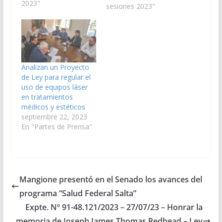
como objeto regular la
2023"
sesiones 2023"
verificación,
instalación, uso y
habilitación o
autorización de
equipos láser y
dispositivos de luz
Analizan un Proyecto
pulsada intensa (I.P.L.),
de Ley para regular el
en la provincia de
uso de equipos láser
Salta; y, por…
en tratamientos
médicos y estéticos
septiembre 22, 2023
En "Partes de Prensa"
Mangione presentó en el Senado los avances del
programa “Salud Federal Salta”
Expte. Nº 91-48.121/2023 – 27/07/23 – Honrar la
memoria de Joseph James Thomas Redhead – Ley