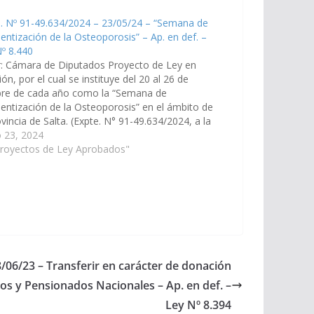
. Nº 91-49.634/2024 – 23/05/24 – “Semana de
entización de la Osteoporosis” – Ap. en def. –
º 8.440
r: Cámara de Diputados Proyecto de Ley en
ión, por el cual se instituye del 20 al 26 de
bre de cada año como la “Semana de
entización de la Osteoporosis” en el ámbito de
ovincia de Salta. (Expte. N° 91-49.634/2024, a la
ión de Salud Pública y Seguridad Social).…
 23, 2024
Proyectos de Ley Aprobados"
8/06/23 – Transferir en carácter de donación
dos y Pensionados Nacionales – Ap. en def. –
Ley Nº 8.394