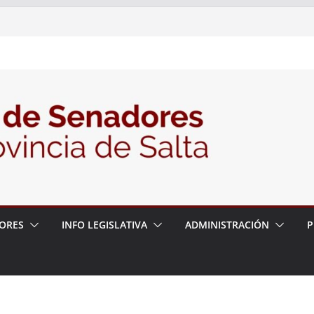
nte la Audiencia Pública para escuchar a
as postulaciones a la Auditoría General
política de seguridad provincial y propuso
trabajo con la Justicia
N° 27/26
ORES
INFO LEGISLATIVA
ADMINISTRACIÓN
P