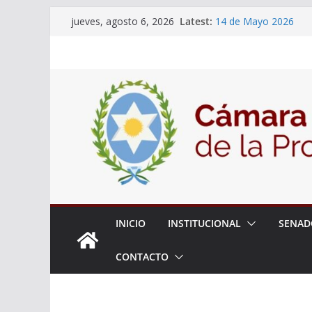
Skip
Latest:
14 de Mayo 2026
jueves, agosto 6, 2026
to
El Senado llevó adela
la ciudadanía sobre l
content
06 de Agosto 2026
El Senado analizó la 
articular una mesa de 
Adjudicacion Simple 
INICIO
INSTITUCIONAL
SENAD
CONTACTO