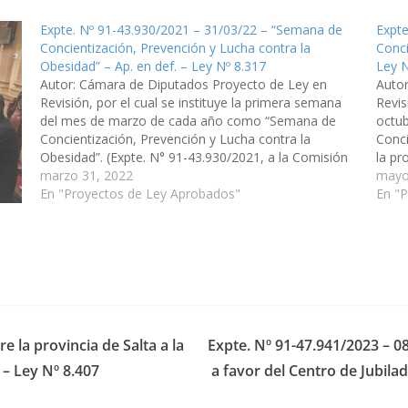
Expte. Nº 91-43.930/2021 – 31/03/22 – “Semana de
Expte
Concientización, Prevención y Lucha contra la
Conci
Obesidad” – Ap. en def. – Ley Nº 8.317
Ley N
Autor: Cámara de Diputados Proyecto de Ley en
Auto
Revisión, por el cual se instituye la primera semana
Revis
del mes de marzo de cada año como “Semana de
octu
Concientización, Prevención y Lucha contra la
Conci
Obesidad”. (Expte. N° 91-43.930/2021, a la Comisión
la pr
de Salud Pública y Seguridad Social). Aprobado en
marzo 31, 2022
Comis
mayo
definitiva, el 05/05/2022.…
En "Proyectos de Ley Aprobados"
En "
e la provincia de Salta a la
Expte. Nº 91-47.941/2023 – 0
 – Ley Nº 8.407
a favor del Centro de Jubila