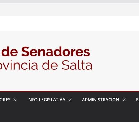
nte la Audiencia Pública para escuchar a
as postulaciones a la Auditoría General
política de seguridad provincial y propuso
trabajo con la Justicia
N° 27/26
ORES
INFO LEGISLATIVA
ADMINISTRACIÓN
P