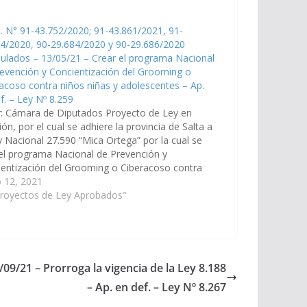
. N° 91-43.752/2020; 91-43.861/2021, 91-
4/2020, 90-29.684/2020 y 90-29.686/2020
lados – 13/05/21 – Crear el programa Nacional
evención y Concientización del Grooming o
acoso contra niños niñas y adolescentes – Ap.
f. – Ley Nº 8.259
r: Cámara de Diputados Proyecto de Ley en
ión, por el cual se adhiere la provincia de Salta a
y Nacional 27.590 “Mica Ortega” por la cual se
el programa Nacional de Prevención y
entización del Grooming o Ciberacoso contra
 niñas y adolescentes; y se adhiere a la…
 12, 2021
Proyectos de Ley Aprobados"
/09/21 – Prorroga la vigencia de la Ley 8.188
– Ap. en def. – Ley Nº 8.267