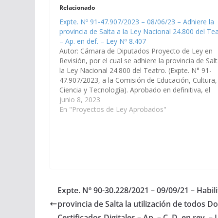
Relacionado
Expte. Nº 91-47.907/2023 – 08/06/23 – Adhiere la
provincia de Salta a la Ley Nacional 24.800 del Te
– Ap. en def. – Ley Nº 8.407
Autor: Cámara de Diputados Proyecto de Ley en
Revisión, por el cual se adhiere la provincia de Sal
la Ley Nacional 24.800 del Teatro. (Expte. N° 91-
47.907/2023, a la Comisión de Educación, Cultura,
Ciencia y Tecnología). Aprobado en definitiva, el
30/11/2023 Poder Ejecutivo para su Promulgación
junio 8, 2023
Ley Nº 8.407 Decreto…
En "Proyectos de Ley Aprobados"
Expte. Nº 90-30.228/2021 – 09/09/21 – Habilit
provincia de Salta la utilización de todos 
Certificados Digitales – Ap. – C. D. en rev. –