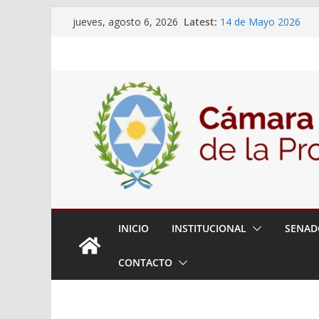
Skip
Latest:
14 de Mayo 2026
jueves, agosto 6, 2026
to
El Senado llevó adela
la ciudadanía sobre l
content
06 de Agosto 2026
El Senado analizó la 
articular una mesa de 
Adjudicacion Simple 
INICIO
INSTITUCIONAL
SENAD
CONTACTO