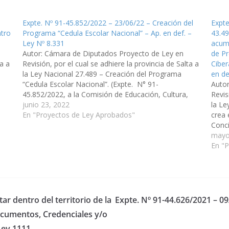
Expte. Nº 91-45.852/2022 – 23/06/22 – Creación del
Expte
atro
Programa “Cedula Escolar Nacional” – Ap. en def. –
43.49
Ley Nº 8.331
acumu
Autor: Cámara de Diputados Proyecto de Ley en
de Pr
ta a
Revisión, por el cual se adhiere la provincia de Salta a
Ciber
la Ley Nacional 27.489 – Creación del Programa
en de
“Cedula Escolar Nacional”. (Expte. N° 91-
Auto
45.852/2022, a la Comisión de Educación, Cultura,
Revis
.
Ciencia y Tecnología). Aprobado en definitiva, el
junio 23, 2022
la Le
28/07/2022 Poder Ejecutivo para…
En "Proyectos de Ley Aprobados"
crea 
Conci
niños
mayo
En "
ar dentro del territorio de la
Expte. Nº 91-44.626/2021 – 09
Documentos, Credenciales y/o
 Ley 1111