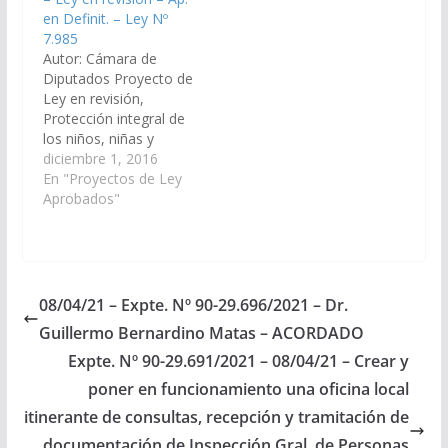
en Definit. – Ley Nº
7.985
Autor: Cámara de
Diputados Proyecto de
Ley en revisión,
Protección integral de
los niños, niñas y
adolescentes que
diciembre 1, 2016
padezcan Trastorno
En "Proyectos de Ley
por Déficit de Atención
Aprobados"
con Hiperactividad
(TDAH) o sin
Hiperactividad (TDA).
(Expte. Nº 91-
35.730/16 – A la
08/04/21 – Expte. Nº 90-29.696/2021 – Dr.
Comisión de Salud
Guillermo Bernardino Matas – ACORDADO
Pública y Seguridad
Social). Aprobado en
Expte. Nº 90-29.691/2021 – 08/04/21 – Crear y
Definitiva el
poner en funcionamiento una oficina local
16/12/2016 Poder…
itinerante de consultas, recepción y tramitación de
documentación de Inspección Gral. de Personas