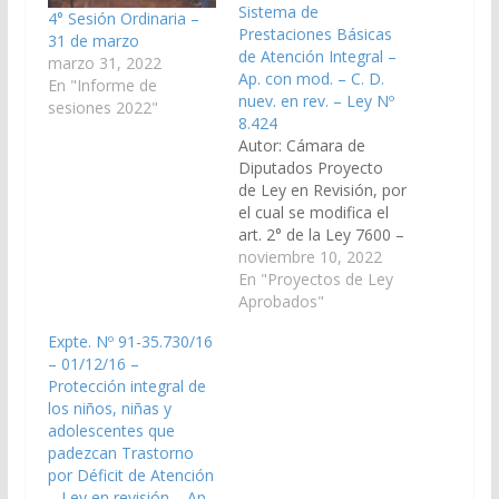
Sistema de
4° Sesión Ordinaria –
Prestaciones Básicas
31 de marzo
de Atención Integral –
marzo 31, 2022
Ap. con mod. – C. D.
En "Informe de
nuev. en rev. – Ley Nº
sesiones 2022"
8.424
Autor: Cámara de
Diputados Proyecto
de Ley en Revisión, por
el cual se modifica el
art. 2° de la Ley 7600 –
Sistema de
noviembre 10, 2022
Prestaciones Básicas
En "Proyectos de Ley
de Atención Integral a
Aprobados"
favor de las personas
Expte. Nº 91-35.730/16
con discapacidad-.
– 01/12/16 –
(Expte. N° 91-
Protección integral de
47.002/2022, a la
los niños, niñas y
Comisión de Salud
adolescentes que
Pública y Seguridad
padezcan Trastorno
Social). Aprobado con
por Déficit de Atención
modificaciones,…
– Ley en revisión – Ap.