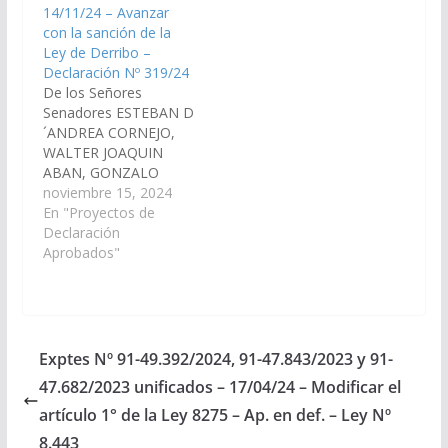
14/11/24 – Avanzar
HACIENDA Y
con la sanción de la
PRESUPUESTO CURA,
Ley de Derribo –
Juan Cruz LAPAD,
Declaración Nº 319/24
Mashur SOTO, Jorge
De los Señores
SALVA, Leopoldo
Senadores ESTEBAN D
Arsenio PAILLER,
´ANDREA CORNEJO,
Manuel Oscar CRUZ,
WALTER JOAQUIN
Walter Hernán 2.-
ABAN, GONZALO
LEGISLACION
CARO DAVALOS, DANI
noviembre 15, 2024
GENERAL,…
RAUL NOLASCO,
En "Proyectos de
LAPAD MASHUR,
Declaración
WALTER HERNAN
Aprobados"
CRUZ, JORGE PABLO
SOTO, LUIS ARNALDO
ALTAMIRANO,
HECTOR MIGUEL
CALABRO, ENRIQUE
Exptes Nº 91-49.392/2024, 91-47.843/2023 y 91-
ANTONIO CORNEJO
47.682/2023 unificados – 17/04/24 – Modificar el
SARAVIA, CARLOS
FABIAN LOPEZ, JUAN
artículo 1° de la Ley 8275 – Ap. en def. – Ley Nº
CRUZ CURA, JAVIER
8.443