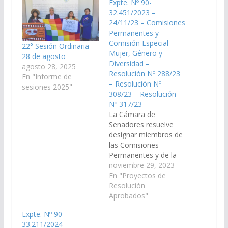
Expte. Nº 90-
32.451/2023 –
24/11/23 – Comisiones
Permanentes y
Comisión Especial
22° Sesión Ordinaria –
Mujer, Género y
28 de agosto
Diversidad –
agosto 28, 2025
Resolución Nº 288/23
En "Informe de
– Resolución Nº
sesiones 2025"
308/23 – Resolución
Nº 317/23
La Cámara de
Senadores resuelve
designar miembros de
las Comisiones
Permanentes y de la
Comisión Especial
noviembre 29, 2023
Mujer, Género y
En "Proyectos de
Diversidad, a
Resolución
continuación se
Aprobados"
consignan: 1.-
Expte. Nº 90-
ECONOMÍA,
33.211/2024 –
FINANZAS PÚBLICAS,