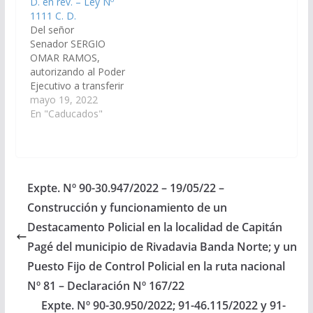
D. en rev. – Ley Nº
(Expte. Nº 90-
Comisión de
1111 C. D.
27.725/19, a Comisión
Legislación General,
Del señor
de Legislación General,
del Trabajo…
Senador SERGIO
…
OMAR RAMOS,
autorizando al Poder
Ejecutivo a transferir
en carácter de
mayo 19, 2022
donación a favor del
En "Caducados"
Centro de Jubilados y
Pensionados
Nacionales, la fracción
que actualmente
ocupa el inmueble
Expte. Nº 90-30.947/2022 – 19/05/22 –
Matricula N° 408, del
Construcción y funcionamiento de un
departamento de
Rosario de Lerma, con
Destacamento Policial en la localidad de Capitán
el cargo a ser
Pagé del municipio de Rivadavia Banda Norte; y un
destinado
Puesto Fijo de Control Policial en la ruta nacional
exclusivamente al
funcionamiento de…
Nº 81 – Declaración Nº 167/22
Expte. Nº 90-30.950/2022; 91-46.115/2022 y 91-