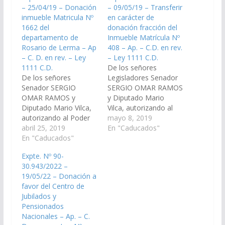
– 25/04/19 – Donación
– 09/05/19 – Transferir
inmueble Matricula Nº
en carácter de
1662 del
donación fracción del
departamento de
Inmueble Matrícula Nº
Rosario de Lerma – Ap
408 – Ap. – C.D. en rev.
– C. D. en rev. – Ley
– Ley 1111 C.D.
1111 C.D.
De los señores
De los señores
Legisladores Senador
Senador SERGIO
SERGIO OMAR RAMOS
OMAR RAMOS y
y Diputado Mario
Diputado Mario Vilca,
Vilca, autorizando al
autorizando al Poder
Poder Ejecutivo a
mayo 8, 2019
Ejecutivo transferir en
abril 25, 2019
transferir en carácter
En "Caducados"
carácter de donación
En "Caducados"
de donación fracción
inmueble Matricula Nº
del Inmueble Matrícula
Expte. Nº 90-
1662 del
Nº 408 departamento
30.943/2022 –
departamento de
Rosario de Lerma a
19/05/22 – Donación a
Rosario de Lerma, con
favor del Centro de
favor del Centro de
el cargo de ser
Jubilados y
Jubilados y
destinado a la
Pensionados
Pensionados
construcción de un
Nacionales. (Expte. Nº
Nacionales – Ap. – C.
cementerio municipal.
90-27.785/19, a la