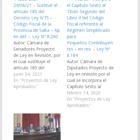
24/06/21 – Sustituir el
el Capítulo Sexto al
artículo 185 del
Título Segundo del
Decreto Ley 9/75 –
Libro II del Código
Código Fiscal de la
Fiscal referente al
Provincia de Salta – Ap.
Régimen Simplificado
en def. – Ley Nº 8.260
para
Autor: Cámara de
Pequeños Contribuyen
Senadores Proyecto
tes – en rev. – Ley Nº
de Ley en Revisión, por
8.184
el cual sustituye el
Autor: Cámara de
artículo 185 del
Diputados Proyecto de
Decreto Ley 9/75 –
junio 24, 2021
Ley en revisión por el
Código Fiscal de la
En "Proyectos de Ley
cual se incorpora el
Provincia de Salta
Aprobados"
Capítulo Sexto al
referente al Régimen
Título Segundo del
febrero 14, 2020
Simplificado del
Libro II del Código
En "Proyectos de Ley
Impuesto a las
Fiscal referente al
Aprobados"
Actividades
Régimen Simplificado
Económicas de
para
carácter obligatorio
Pequeños Contribuyen
para pequeños
tes (Expte. N° 91-
contribuyentes
41.806/2020 – A la