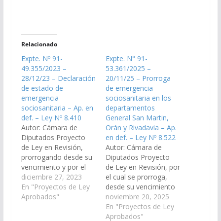
Relacionado
Expte. Nº 91-
Expte. N° 91-
49.355/2023 –
53.361/2025 –
28/12/23 – Declaración
20/11/25 – Prorroga
de estado de
de emergencia
emergencia
sociosanitaria en los
sociosanitaria – Ap. en
departamentos
def. – Ley Nº 8.410
General San Martin,
Autor: Cámara de
Orán y Rivadavia – Ap.
Diputados Proyecto
en def. – Ley Nº 8.522
de Ley en Revisión,
Autor: Cámara de
prorrogando desde su
Diputados Proyecto
vencimiento y por el
de Ley en Revisión, por
plazo de ciento
diciembre 27, 2023
el cual se prorroga,
ochenta (180) días, la
En "Proyectos de Ley
desde su vencimiento
declaración de estado
Aprobados"
y por un plazo de 180
noviembre 20, 2025
de emergencia
días la declaración de
En "Proyectos de Ley
sociosanitaria en los
estado de emergencia
Aprobados"