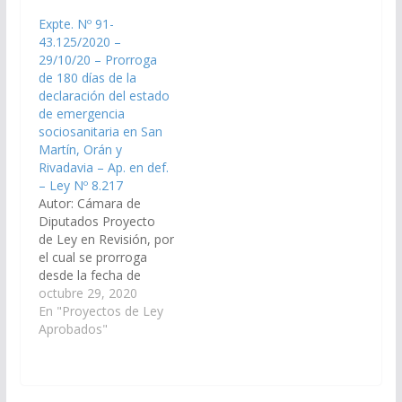
departamentos
sociosanitaria en los
Expte. Nº 91-
General San Martin,
departamentos
43.125/2020 –
Oran y Rivadavia,
General San Martin,
29/10/20 – Prorroga
dispuesta por la Ley
Orán y Rivadavia,
de 180 días de la
8.185 y prorrogada por
dispuesta por Ley
declaración del estado
la Ley 8.353 y el…
8185, prorrogada por
de emergencia
Leyes 8410 y
sociosanitaria en San
8472. (Expte. N°…
Martín, Orán y
Rivadavia – Ap. en def.
– Ley Nº 8.217
Autor: Cámara de
Diputados Proyecto
de Ley en Revisión, por
el cual se prorroga
desde la fecha de
promulgación de la
octubre 29, 2020
presente y por el plazo
En "Proyectos de Ley
de 180 días la
Aprobados"
declaración del estado
de emergencia
sociosanitaria en los
departamentos