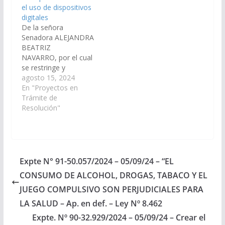
el uso de dispositivos
teléfonos celulares en
digitales
los establecimientos
De la señora
educativos de gestión
Senadora ALEJANDRA
pública o privada, en
BEATRIZ
los niveles inicial,
NAVARRO, por el cual
primario…
se restringe y
regulariza en el ámbito
agosto 15, 2024
de la provincia de Salta
En "Proyectos en
el uso de dispositivos
Trámite de
digitales, tales como
Resolución"
celulares. tabletas y
otros, en las aulas
durante el horario de
clases, por parte de los
alumnos y alumnas, en
Expte N° 91-50.057/2024 – 05/09/24 – “EL
los establecimientos
CONSUMO DE ALCOHOL, DROGAS, TABACO Y EL
Educativos…
JUEGO COMPULSIVO SON PERJUDICIALES PARA
LA SALUD – Ap. en def. – Ley Nº 8.462
Expte. Nº 90-32.929/2024 – 05/09/24 – Crear el