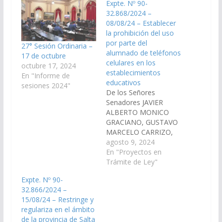
Expte. Nº 90-
32.868/2024 –
08/08/24 – Establecer
la prohibición del uso
por parte del
27° Sesión Ordinaria –
alumnado de teléfonos
17 de octubre
celulares en los
octubre 17, 2024
establecimientos
En "Informe de
educativos
sesiones 2024"
De los Señores
Senadores JAVIER
ALBERTO MONICO
GRACIANO, GUSTAVO
MARCELO CARRIZO,
LEOPOLDO ARSENIO
agosto 9, 2024
SALVA, ESTEBAN D
En "Proyectos en
´ANDREA CORNEJO,
Trámite de Ley"
GONZALO CARO
Expte. Nº 90-
DAVALOS y JUAN
32.866/2024 –
CRUZ CURA,
15/08/24 – Restringe y
establecer la
regulariza en el ámbito
prohibición del uso por
de la provincia de Salta
parte del alumnado de