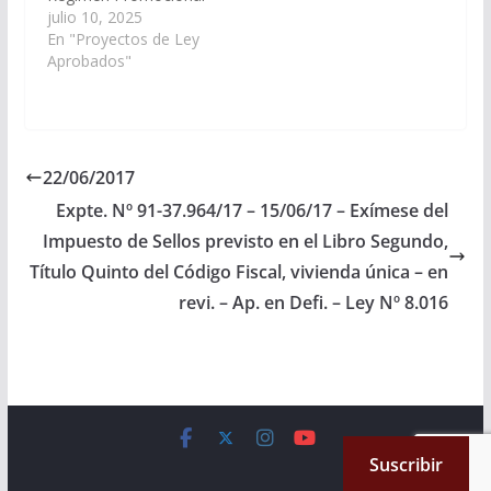
de Reducción de la
julio 10, 2025
Carga Fiscal destinado
En "Proyectos de Ley
a los contribuyentes
Aprobados"
del Impuesto a las
Actividades
Económicas. (Expte. Nº
91-52.659/2025, a la
Comisión de
22/06/2017
Economía, Finanzas
Expte. Nº 91-37.964/17 – 15/06/17 – Exímese del
Públicas, Hacienda y
Presupuesto).
Impuesto de Sellos previsto en el Libro Segundo,
Aprobado en definitiva,
Título Quinto del Código Fiscal, vivienda única – en
el 10/07/2025…
revi. – Ap. en Defi. – Ley Nº 8.016
Copyright © 2026
Cámara de Senadores
. All rights reserved.
Suscribir
Theme:
ColorMag
by ThemeGrill. Powered by
WordPress
.