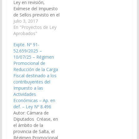
Ley en revisión,
PROYECTOS DE LEY
Exímese del Impuesto
De Economía,
de Sellos previsto en el
Finanzas Públicas,
Libro Segundo, Título
julio 3, 2017
Hacienda y
Quinto del Código
En "Proyectos de Ley
Presupuesto 1.- En
Fiscal, a los actos,
Aprobados"
revisión, eximiendo del
contratos y
Impuesto de Sellos…
Expte. Nº 91-
operaciones que
52.659/2025 –
suscriban las personas
10/07/25 – Régimen
humanas para la
Promocional de
obtención de créditos
Reducción de la Carga
hipotecarios
Fiscal destinado a los
otorgados por Bancos
contribuyentes del
Oficiales u otras
Impuesto a las
Instituciones sujetas
Actividades
al…
Económicas – Ap. en
def. – Ley Nº 8.496
Autor: Cámara de
Diputados Créase, en
el ámbito de la
provincia de Salta, el
Régimen Promocional