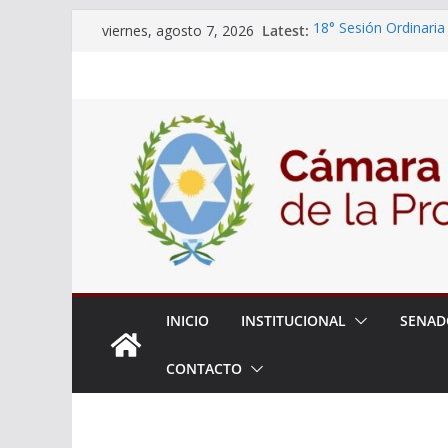
Skip
Latest:
18° Sesión Ordinaria
viernes, agosto 7, 2026
to
30/07/2026
El Senado trabaja en
content
estudiantes del ciber
Expte. N° 90-34.517/
Roque
Expte. Nº 90-34.516/
de Protección y Cont
INICIO
INSTITUCIONAL
SENAD
CONTACTO