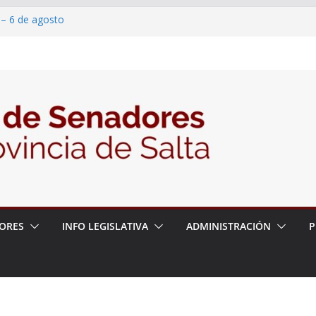
 – 6 de agosto
 un proyecto de ley para proteger a los
acoso y la violencia en las redes
2026 – 06/08/26 – Fiesta patronal San
2026 – 06/08/26 – Créase el Ente Salteño
rol Vegetal
ORES
INFO LEGISLATIVA
ADMINISTRACIÓN
P