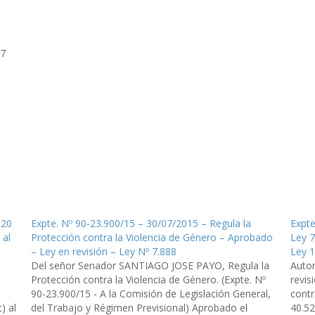
17
020
Expte. Nº 90-23.900/15 – 30/07/2015 – Regula la
Expte
 al
Protección contra la Violencia de Género – Aprobado
Ley 7
– Ley en revisión – Ley Nº 7.888
Ley 
Del señor Senador SANTIAGO JOSE PAYO, Regula la
Auto
Protección contra la Violencia de Género. (Expte. Nº
revis
90-23.900/15 - A la Comisión de Legislación General,
contr
) al
del Trabajo y Régimen Previsional) Aprobado el
40.52