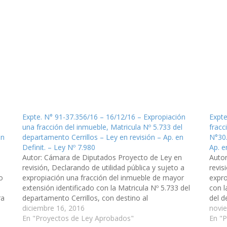
Expte. N° 91-37.356/16 – 16/12/16 – Expropiación
Expte
una fracción del inmueble, Matricula Nº 5.733 del
fracc
en
departamento Cerrillos – Ley en revisión – Ap. en
N°30.
Definit. – Ley Nº 7.980
Ap. e
Autor: Cámara de Diputados Proyecto de Ley en
Auto
revisión, Declarando de utilidad pública y sujeto a
revis
o
expropiación una fracción del inmueble de mayor
expro
extensión identificado con la Matricula Nº 5.733 del
con l
ra
departamento Cerrillos, con destino al
del d
a
emplazamiento de una Estación Transformadora de
diciembre 16, 2016
él ed
novi
Energía Eléctrica. (Expte. N° 91-37.356/16 - A la…
En "Proyectos de Ley Aprobados"
cualq
En "