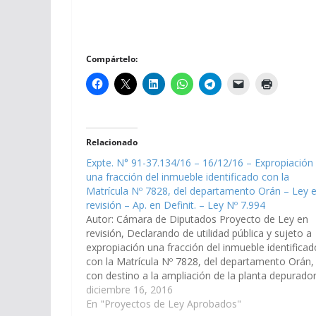
Compártelo:
Relacionado
Expte. N° 91-37.134/16 – 16/12/16 – Expropiación
una fracción del inmueble identificado con la
Matrícula Nº 7828, del departamento Orán – Ley 
revisión – Ap. en Definit. – Ley Nº 7.994
Autor: Cámara de Diputados Proyecto de Ley en
revisión, Declarando de utilidad pública y sujeto a
expropiación una fracción del inmueble identificad
con la Matrícula Nº 7828, del departamento Orán,
con destino a la ampliación de la planta depurado
de líquidos cloacales. (Expte. N° 91-37.134/16 - A l
diciembre 16, 2016
Comisión de…
En "Proyectos de Ley Aprobados"