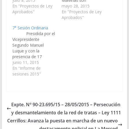
procedimiento
julio 8, 2015
Malvinas son
establecido en el
En "Proyectos de Ley
Argentinas". Leyenda
mayo 28, 2015
Capítulo VII "Acción
Aprobados"
obligatoria. (Expte. Nº
En "Proyectos de Ley
de Protección de los
91-34.556/15 – A la
Aprobados"
datos personales o de
Comisión de Educación
7° Sesión Ordinaria
Hábeas Data", de la
y Cultura). Aprobado
Presidida por el
Ley Nacional 25.326
en Definitiva el
Vicepresidente
de Protección de los
02/07/2015 Poder
Segundo Manuel
Datos Personales
Ejecutivo para su
Luque y con la
(Expte. Nº 91-
Promulgación Ley Nº
presencia de 17
34.204/14 – A la
7.882 Promulgada por
senadores se llevó a
junio 11, 2015
Comisión de
Decreto Nº 2.615 de
cabo la 7º Sesión
En "Informe de
Legislación…
fecha…
Ordinaria Proyectos de
sesiones 2015"
Ley Entonación de la
Marcha de las
Malvinas Con
Dictamen de la
Comisión de Educación
Expte. Nº 90-23.695/15 – 28/05/2015 – Persecución
y Cultura, se aprobó
y desmantelamiento de la red de tratas – Ley 1111
con modificaciones el
Proyecto de Ley…
Cerrillos: Avanza la puesta en marcha de un nuevo
destacamento policial en La Merced