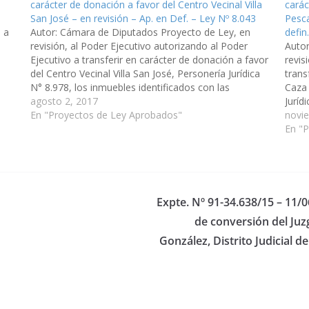
carácter de donación a favor del Centro Vecinal Villa
carác
San José – en revisión – Ap. en Def. – Ley Nº 8.043
Pesca
, a
Autor: Cámara de Diputados Proyecto de Ley, en
defin
revisión, al Poder Ejecutivo autorizando al Poder
Auto
Ejecutivo a transferir en carácter de donación a favor
revis
del Centro Vecinal Villa San José, Personería Jurídica
trans
N° 8.978, los inmuebles identificados con las
Caza 
Matrículas Nos 42.674, 42.707 y 42.708 del
agosto 2, 2017
Juríd
departamento Capital, con el cargo…
En "Proyectos de Ley Aprobados"
las M
novi
la lo
En "
Expte. Nº 91-34.638/15 – 11/
de conversión del Juz
González, Distrito Judicial d