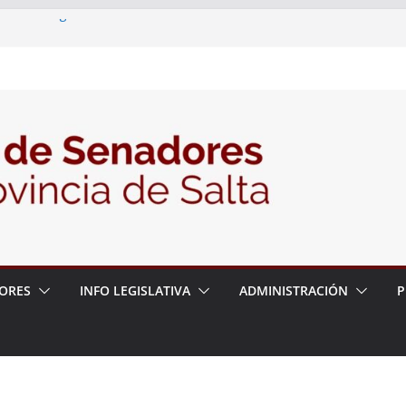
ia – 6 de agosto
en un proyecto de ley para proteger a los
eracoso y la violencia en las redes
7/2026 – 06/08/26 – Fiesta patronal San
6/2026 – 06/08/26 – Créase el Ente Salteño
ntrol Vegetal
ORES
INFO LEGISLATIVA
ADMINISTRACIÓN
P