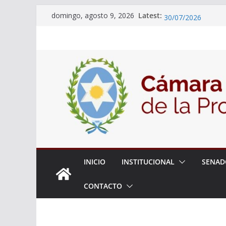
Skip
Latest:
18° Sesión Ordinar
domingo, agosto 9, 2026
to
30/07/2026
El Senado trabaja 
content
estudiantes del cib
Expte. N° 90-34.51
Roque
Expte. Nº 90-34.51
de Protección y Co
INICIO
INSTITUCIONAL
SENAD
CONTACTO