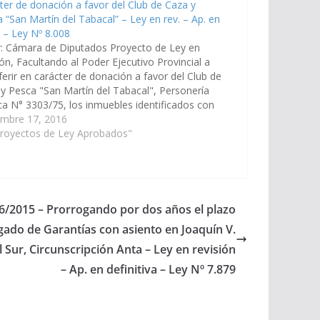
ter de donación a favor del Club de Caza y
 “San Martín del Tabacal” – Ley en rev. – Ap. en
. – Ley Nº 8.008
r: Cámara de Diputados Proyecto de Ley en
ión, Facultando al Poder Ejecutivo Provincial a
ferir en carácter de donación a favor del Club de
y Pesca "San Martín del Tabacal", Personería
ica N° 3303/75, los inmuebles identificados con
atrículas Nos 10.583, 10.584, 10.585 y 10.598 de
embre 17, 2016
calidad Hipólito…
Proyectos de Ley Aprobados"
06/2015 – Prorrogando por dos años el plazo
gado de Garantías con asiento en Joaquín V.
el Sur, Circunscripción Anta – Ley en revisión
– Ap. en definitiva – Ley Nº 7.879