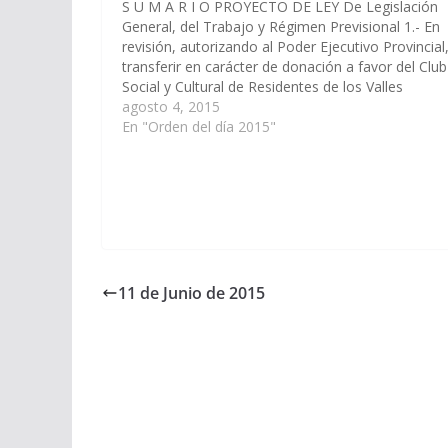
S U M A R I O PROYECTO DE LEY De Legislación
General, del Trabajo y Régimen Previsional 1.- En
revisión, autorizando al Poder Ejecutivo Provincial
transferir en carácter de donación a favor del Club
Social y Cultural de Residentes de los Valles
Calchaquíes - Zona Norte, Personería Jurídica…
agosto 4, 2015
En "Orden del día 2015"
11 de Junio de 2015