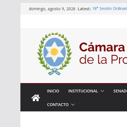
Skip
Latest:
18° Sesión Ordinar
domingo, agosto 9, 2026
to
30/07/2026
El Senado trabaja 
content
estudiantes del cib
Expte. N° 90-34.51
Roque
Expte. Nº 90-34.51
de Protección y Co
INICIO
INSTITUCIONAL
SENAD
CONTACTO