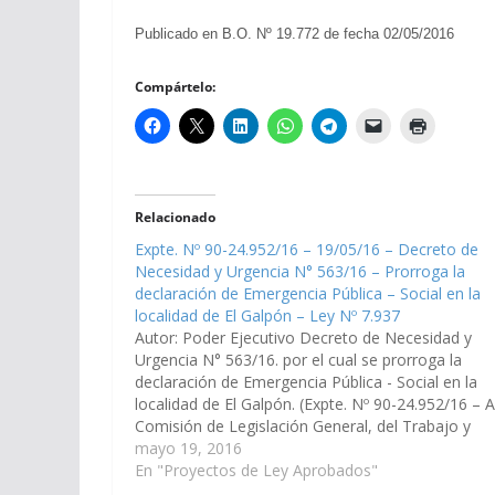
Publicado en B.O. Nº 19.772 de fecha 02/05/2016
Compártelo:
Relacionado
Expte. Nº 90-24.952/16 – 19/05/16 – Decreto de
Necesidad y Urgencia N° 563/16 – Prorroga la
declaración de Emergencia Pública – Social en la
localidad de El Galpón – Ley Nº 7.937
Autor: Poder Ejecutivo Decreto de Necesidad y
Urgencia N° 563/16. por el cual se prorroga la
declaración de Emergencia Pública - Social en la
localidad de El Galpón. (Expte. Nº 90-24.952/16 – A
Comisión de Legislación General, del Trabajo y
Régimen Previsional). Ley Nº 7.937 Decreto de
mayo 19, 2016
Promulgación Nº 1.260…
En "Proyectos de Ley Aprobados"