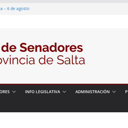
ia – 6 de agosto
en un proyecto de ley para proteger a los
eracoso y la violencia en las redes
7/2026 – 06/08/26 – Fiesta patronal San
6/2026 – 06/08/26 – Créase el Ente Salteño
ntrol Vegetal
ORES
INFO LEGISLATIVA
ADMINISTRACIÓN
P