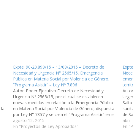
Expte. 90-23.898/15 – 13/08/2015 – Decreto de
Expte
Necesidad y Urgencia N° 2565/15, Emergencia
Neces
Pública en Materia Social por Violencia de Género,
emerg
“Programa Asistir” – Ley Nº 7.896
terri
Autor: Poder Ejecutivo Decreto de Necesidad y
Autor
Urgencia N° 2565/15, por el cual se establecen
Urgen
nuevas medidas en relación a la Emergencia Pública
Salta
 la
en Materia Social por Violencia de Género, dispuesta
sanit
por Ley N° 7857 y se crea el "Programa Asistir" en el
de Sa
ámbito del Ministerio de Justicia, teniendo como…
agosto 12, 2015
parti
abril
En "Proyectos de Ley Aprobados"
En "