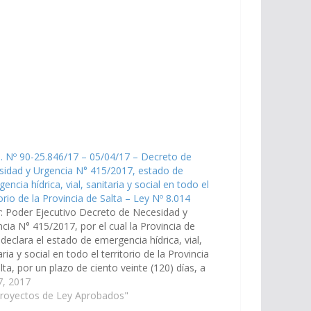
. Nº 90-25.846/17 – 05/04/17 – Decreto de
idad y Urgencia N° 415/2017, estado de
encia hídrica, vial, sanitaria y social en todo el
torio de la Provincia de Salta – Ley Nº 8.014
: Poder Ejecutivo Decreto de Necesidad y
cia N° 415/2017, por el cual la Provincia de
 declara el estado de emergencia hídrica, vial,
aria y social en todo el territorio de la Provincia
lta, por un plazo de ciento veinte (120) días, a
r del 1o de abril del…
 7, 2017
Proyectos de Ley Aprobados"