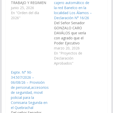
TRABAJO Y REGIMEN
cajero automático de
PREVISIONAL, ha
junio 25, 2026
la red Banelco en la
considerado ha
En "Orden del día
localidad Los Álamos –
considerado el
2026"
Declaración N° 16/26
Proyecto de Ley
Del Señor Senador
nuevamente en
GONZALO CARO
Revisión, por el cual se
DAVÁLOS que vería
incorpora el artículo 72
con agrado que el
bis al Código
Poder Ejecutivo
Contravencional de la
Provincial, a través de
marzo 20, 2026
Provincia (Ley 7135); y,
los organismos
En "Proyectos de
por las razones que
competentes, realice
Declaración
dará el miembro
las gestiones que
Aprobados"
informante,…
correspondan ante las
Expte. N° 90-
autoridades del Banco
34.507/2026 –
Macro S.A., para la
06/08/26 – Provisión
instalación y puesta en
de personal,accesorios
funcionamiento de un
de seguridad, movil
cajero automático de
policial para la
la red Banelco en la…
Comisaria Segunda en
el Quebrachal
Del señor Senador