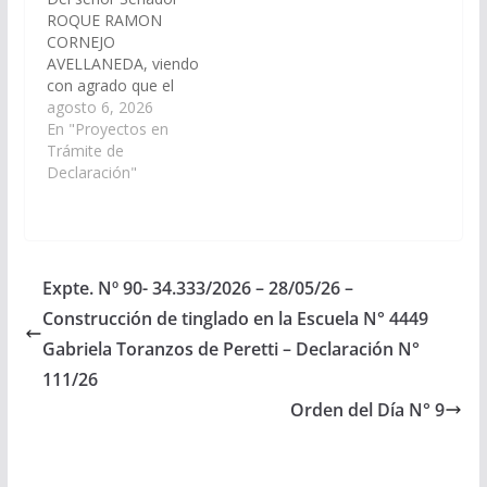
ROQUE RAMON
CORNEJO
AVELLANEDA, viendo
con agrado que el
Poder Ejecutivo
agosto 6, 2026
Provincial, a través del
En "Proyectos en
Ministerio de
Trámite de
Seguridad, arbitre las
Declaración"
medidas necesarias a
los fines de proveer a
la Comisaría Segunda
de la localidad de El
Quebrachal en el
Expte. Nº 90- 34.333/2026 – 28/05/26 –
departamento de Anta
Construcción de tinglado en la Escuela N° 4449
de: móviles policiales,
mayor personal…
Gabriela Toranzos de Peretti – Declaración N°
111/26
Orden del Día N° 9