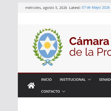
Skip
Latest:
07 de Mayo 2026
miércoles, agosto 5, 2026
to
06 de Agosto 202
El Senado analizó 
content
articular una mesa
Adjudicacion Simp
14 de Mayo 2026
INICIO
INSTITUCIONAL
SENAD
CONTACTO