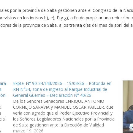
les por la provincia de Salta gestionen ante el Congreso de la Nació
evistos en los incisos b), e), f) y g), a fin de propiciar una reducción 
es de la provincia de Salta, a los treinta días del mes de abril del añ
ara
Expte. N° 90-34.143/2026 – 19/03/26 – Rotonda en
s
RN N°34, zona de ingreso al Parque Industrial de
ión
General Güemes – Declaración N° 40/26
De los Señores Senadores ENRIQUE ANTONIO
O
CORNEJO SARAVIA y MANUEL OSCAR PAILLER, que
s
vería con agrado que el Poder Ejecutivo Provincial y
ial
los Señores Legisladores Nacionales por la Provincia
de Salta gestionen ante la Dirección de Vialidad
s
(D.V.N.) y ante el Ministerio de Economia de la Nación
marzo 19, 2026