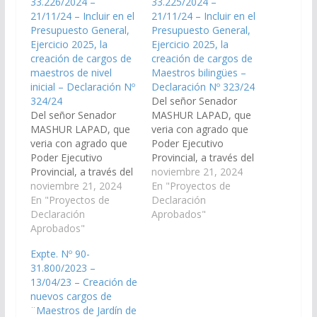
33.226/2024 –
33.225/2024 –
21/11/24 – Incluir en el
21/11/24 – Incluir en el
Presupuesto General,
Presupuesto General,
Ejercicio 2025, la
Ejercicio 2025, la
creación de cargos de
creación de cargos de
maestros de nivel
Maestros bilingües –
inicial – Declaración Nº
Declaración Nº 323/24
324/24
Del señor Senador
Del señor Senador
MASHUR LAPAD, que
MASHUR LAPAD, que
veria con agrado que
veria con agrado que
Poder Ejecutivo
Poder Ejecutivo
Provincial, a través del
Provincial, a través del
Ministerio de
noviembre 21, 2024
Ministerio de
noviembre 21, 2024
Educación, Cultura,
En "Proyectos de
Educación,Cultura,
En "Proyectos de
Ciencia y Tecnología,
Declaración
ciencia y Tecnología
Declaración
arbitre las medidas
Aprobados"
arbitre las medidas
Aprobados"
necesarias a los fines
necesarias a los fines
que se disponga en la
Expte. Nº 90-
que se disponga en la
Ley de Presupuesto
31.800/2023 –
Ley de Presupuesto
2025 de la Provincia, la
13/04/23 – Creación de
2025 de la Provincia, la
creación de nuevos
nuevos cargos de
creación de cargos de
cargos de Maestros
¨Maestros de Jardín de
Maestros de Nivel
Especiales…