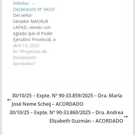
Infantes¨ –
Inicial…
Declaración Nº 44/23
Del señor
Senador MASHUR
LAPAD, viendo con
agrado que el Poder
Ejecutivo Provincial, a
través del Ministerio de
abril 13, 2023
Educación, Cultura,
En "Proyectos de
Ciencia y Tecnología,
Declaración
autorice la creación de
Aprobados"
nuevos cargos de
¨Maestros de Jardín de
Infantes¨, mediante la
ampliación de la Planta
Orgánica Funcional
30/10/25 – Expte. Nº 90-33.859/2025 – Dra. María
(POF) de las unidades
José Neme Scheij – ACORDADO
educativas de
educación inicial…
30/10/25 – Expte. Nº 90-33.860/2025 – Dra. Andrea
Elizabeth Guzmán – ACORDADO