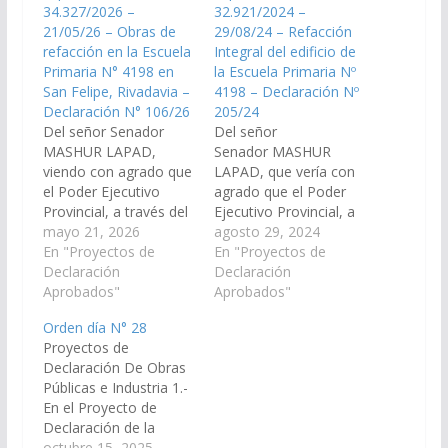
34.327/2026 –
32.921/2024 –
21/05/26 – Obras de
29/08/24 – Refacción
refacción en la Escuela
Integral del edificio de
Primaria N° 4198 en
la Escuela Primaria Nº
San Felipe, Rivadavia –
4198 – Declaración Nº
Declaración N° 106/26
205/24
Del señor Senador
Del señor
MASHUR LAPAD,
Senador MASHUR
viendo con agrado que
LAPAD, que vería con
el Poder Ejecutivo
agrado que el Poder
Provincial, a través del
Ejecutivo Provincial, a
Ministerio de
mayo 21, 2026
través del Ministerio de
agosto 29, 2024
Educación y Cultura;
En "Proyectos de
Educación, Cultura,
En "Proyectos de
arbitre las medidas
Declaración
Ciencia y Tecnología,
Declaración
necesarias, a los fines
Aprobados"
disponga las medidas y
Aprobados"
que se ejecute a la
recursos necesarios
Orden día N° 28
brevedad posible, un
para la refacción
Proyectos de
relevamiento técnico
integral del edificio de
Declaración De Obras
edilicio y la obra de
la Escuela Primaria Nº
Públicas e Industria 1.-
refacción integral del
4198 ( ex Nº 320) de la
En el Proyecto de
edificio de la Escuela…
comunidad originaria
Declaración de la
de San…
Señora Senadora
octubre 15, 2025