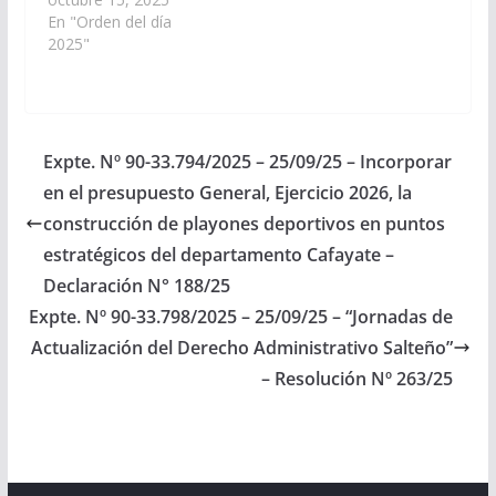
SONIA MAGNO,
En "Orden del día
viendo con agrado que
2025"
el Poder Ejecutivo
Provincial, a través del
Ministerio de
Educación, Cultura,
Ciencia y Tecnología,
Expte. Nº 90-33.794/2025 – 25/09/25 – Incorporar
disponga las medidas y
en el presupuesto General, Ejercicio 2026, la
recursos necesarios
para las obras de
construcción de playones deportivos en puntos
ampliación edilicia…
estratégicos del departamento Cafayate –
Declaración N° 188/25
Expte. Nº 90-33.798/2025 – 25/09/25 – “Jornadas de
Actualización del Derecho Administrativo Salteño”
– Resolución Nº 263/25